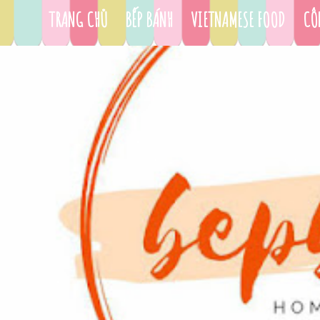
TRANG CHỦ
BẾP BÁNH
VIETNAMESE FOOD
CÔ