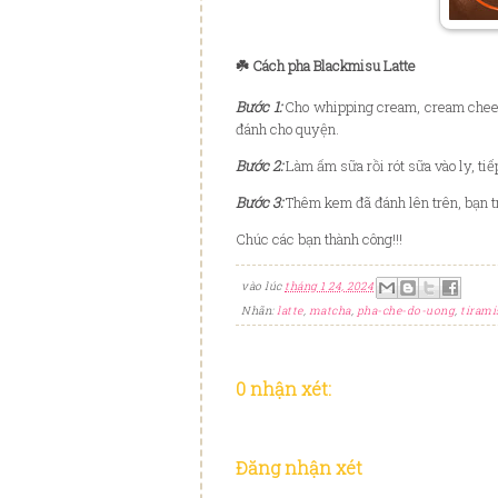
☘️ Cách pha Blackmisu Latte
Bước 1:
Cho whipping cream, cream chees
đánh cho quyện.
Bước 2:
Làm ấm sữa rồi rót sữa vào ly, tiế
Bước 3:
Thêm kem đã đánh lên trên, bạn tr
Chúc các bạn thành công!!!
vào lúc
tháng 1 24, 2024
Nhãn:
latte
,
matcha
,
pha-che-do-uong
,
tirami
0 nhận xét:
Đăng nhận xét