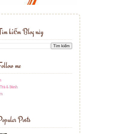
Tìm kiếm Blog này
ollow me
h
Trà & Bánh
am
opular Posts