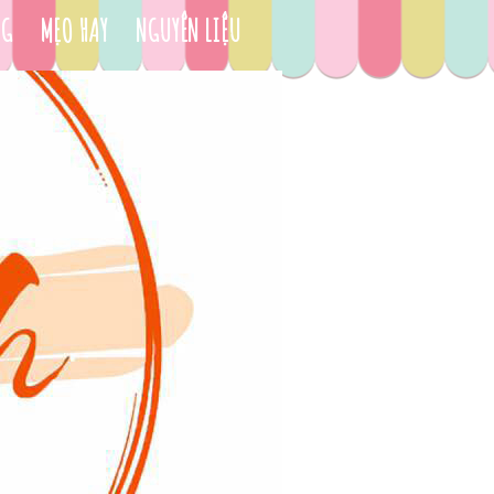
NG
MẸO HAY
NGUYÊN LIỆU