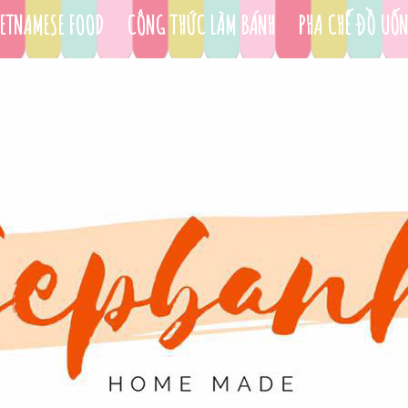
ETNAMESE FOOD
CÔNG THỨC LÀM BÁNH
PHA CHẾ ĐỒ UỐ
DỤNG CỤ