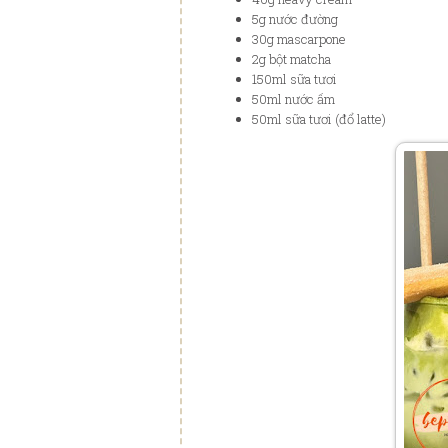
5g nước đường
30g mascarpone
2g bột matcha
150ml sữa tươi
50ml nước ấm
50ml sữa tươi (đổ latte)