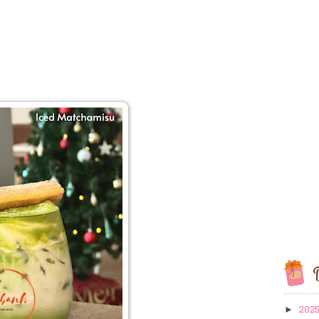
B
202
►