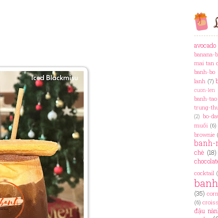
L
avocado
banana-b
mai tan 
banh-bo
lanh
(7)
cuon-len
banh-tao
trung-th
bo-da
(2)
muối
(6)
brownie
banh-
chè
(18)
chocolat
cocktail
ban
(35)
cor
(6)
crois
đậu nàn