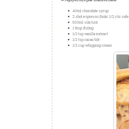
40ml chocolate syrup
2 shot espresso (hoặc 1/2 cốc caf
500ml sữa tươi
1 tbsp đường
1/2 tsp vanilla extract
1/2 tsp cacao bột
1/2 cup whipping cream