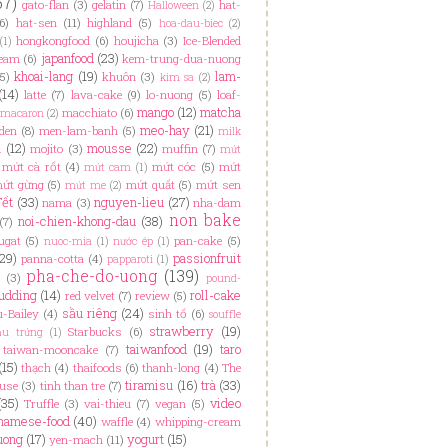
67)
gato-flan
(3)
gelatin
(7)
hat-
Halloween
(2)
6)
hat-sen
(11)
highland
(5)
hoa-dau-biec
(2)
hongkongfood
(6)
houjicha
(3)
Ice-Blended
(1)
japanfood
(23)
ream
(6)
kem-trung-dua-nuong
khoai-lang
(19)
lam-
(5)
khuôn
(3)
kim sa
(2)
(14)
latte
(7)
lava-cake
(9)
lo-nuong
(5)
loaf-
mango
(12)
matcha
macchiato
(6)
macaron
(2)
meo-hay
(21)
den
(8)
men-lam-banh
(5)
milk
i
(12)
mousse
(22)
mojito
(3)
muffin
(7)
mứt
mứt cà rốt
(4)
mứt cóc
(5)
mứt
mứt cam
(1)
ứt gừng
(5)
mứt quất
(5)
mứt sen
mứt me
(2)
Tết
(33)
nguyen-lieu
(27)
nama
(3)
nha-dam
non bake
noi-chien-khong-dau
(38)
(7)
ugat
(5)
pan-cake
(5)
nuoc-mia
(1)
nước ép
(1)
(29)
passionfruit
panna-cotta
(4)
papparoti
(1)
pha-che-do-uong
(139)
(3)
pound-
udding
(14)
roll-cake
red velvet
(7)
review
(5)
sầu riêng
(24)
u-Bailey
(4)
sinh tố
(6)
souffle
strawberry
(19)
Starbucks
(6)
ầu trứng
(1)
taiwanfood
(19)
taro
taiwan-mooncake
(7)
(15)
thạch
(4)
thaifoods
(6)
thanh-long
(4)
The
tiramisu
(16)
trà
(33)
ouse
(3)
tinh than tre
(7)
(35)
video
Truffle
(3)
vai-thieu
(7)
vegan
(5)
namese-food
(40)
waffle
(4)
whipping-cream
uong
(17)
yogurt
(15)
yen-mach
(11)