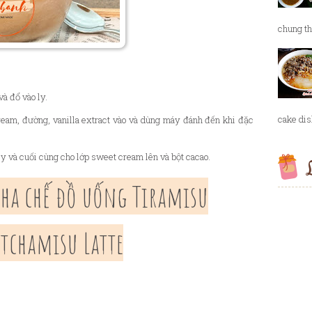
chung th
à đổ vào ly.
cake dish
eam, đường, vanilla extract vào và dùng máy đánh đến khi đặc
ly và cuối cùng cho lớp sweet cream lên và bột cacao.
L
pha chế đồ uống Tiramisu
atchamisu Latte