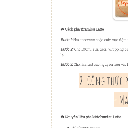
☘️ Cách pha Tiramisu Latte
Bước 1:
Pha espresso hoặc cafe cực đậm v
Bước 2:
Cho 100ml sữa tươi, whipping cr
lại.
Bước 3:
Cho lần lượt các nguyên liệu vào 
2. Công thức 
- M
☘️ Nguyên liệu pha Matchamisu Latte
40g heavy cream