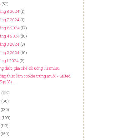
4
(52)
áng 8 2024
(1)
áng 7 2024
(1)
háng 6 2024
(17)
háng 4 2024
(18)
áng 3 2024
(3)
áng 2 2024
(10)
áng 1 2024
(2)
ng thức pha chế đồ uống Tiramisu
công thức làm cookie trứng muối - Salted
Egg Yol...
3
(192)
2
(66)
(139)
0
(109)
(113)
(150)