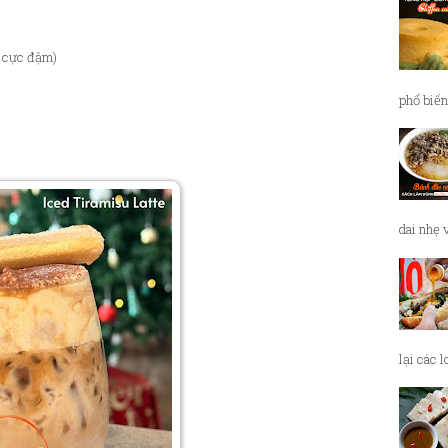
e cực đậm)
phổ biến
dai nhẹ 
lại các 