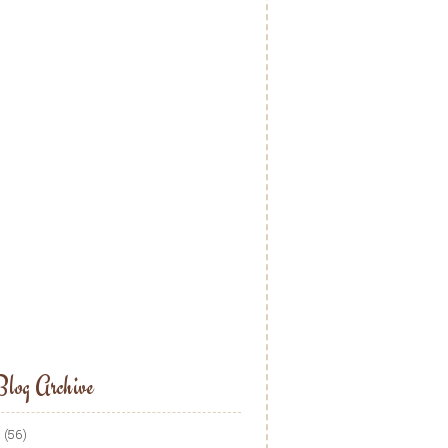
log Archive
5
(56)