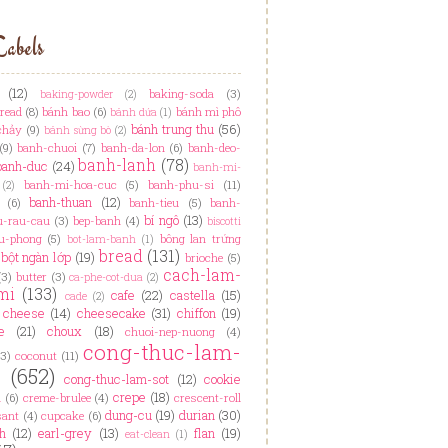
abels
(12)
baking-soda
(3)
baking-powder
(2)
read
(8)
bánh bao
(6)
bánh mì phô
bánh dứa
(1)
bánh trung thu
(56)
chảy
(9)
bánh sừng bò
(2)
(9)
banh-chuoi
(7)
banh-da-lon
(6)
banh-deo-
banh-lanh
(78)
banh-duc
(24)
banh-mi-
banh-mi-hoa-cuc
(5)
banh-phu-si
(11)
(2)
banh-thuan
(12)
(6)
banh-tieu
(5)
banh-
bí ngô
(13)
u-rau-cau
(3)
bep-banh
(4)
biscotti
u-phong
(5)
bông lan trứng
bot-lam-banh
(1)
bread
(131)
bột ngàn lớp
(19)
brioche
(5)
cach-lam-
(3)
butter
(3)
ca-phe-cot-dua
(2)
mi
(133)
cafe
(22)
castella
(15)
cade
(2)
cheese
(14)
cheesecake
(31)
chiffon
(19)
e
(21)
choux
(18)
chuoi-nep-nuong
(4)
cong-thuc-lam-
(3)
coconut
(11)
h
(652)
cong-thuc-lam-sot
(12)
cookie
crepe
(18)
n
(6)
creme-brulee
(4)
crescent-roll
dung-cu
(19)
durian
(30)
sant
(4)
cupcake
(6)
h
(12)
earl-grey
(13)
flan
(19)
eat-clean
(1)