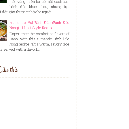
mỗi vùng miền lại có một cách làm
bánh đúc khác nhau, nhưng tựu
ì đều gây thương nhớ cho người ...
Authentic Hot Bánh Đúc (Bánh Đúc
Nóng) - Hanoi Style Recipe
Experience the comforting flavors of
Hanoi with this authentic Bánh Đúc
Nóng recipe! This warm, savory rice
, served with a flavorf...
ike this