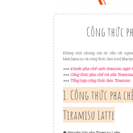
Công thức ph
Không mới nhưng mà nó vẫn rất ngonn
Matchamisu và công thức làm Iced Black
>>>
4 bước pha chế cafe tiramisu ngọt 
>>>
Công thức pha chế trà sữa Tiramis
>>>
Tổng hợp công thức làm Tiramisu
1. Công thức pha c
Tiramisu Latte
☘️ Nguyên liệu pha Tiramisu Latte