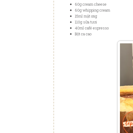
60g cream cheese
60g whipping cream
15ml mật ong
110g sữa tươi
40ml café espresso
Bột ca cao