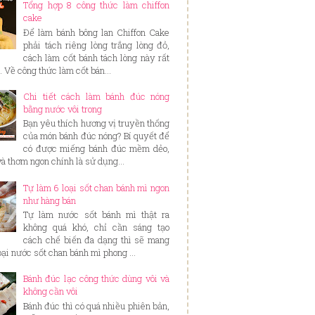
Tổng hợp 8 công thức làm chiffon
cake
Để làm bánh bông lan Chiffon Cake
phải tách riêng lòng trắng lòng đỏ,
cách làm cốt bánh tách lòng này rất
. Về công thức làm cốt bán...
Chi tiết cách làm bánh đúc nóng
bằng nước vôi trong
Bạn yêu thích hương vị truyền thống
của món bánh đúc nóng? Bí quyết để
có được miếng bánh đúc mềm dẻo,
và thơm ngon chính là sử dụng...
Tự làm 6 loại sốt chan bánh mì ngon
như hàng bán
Tự làm nước sốt bánh mì thật ra
không quá khó, chỉ cần sáng tạo
cách chế biến đa dạng thì sẽ mang
loại nước sốt chan bánh mì phong ...
Bánh đúc lạc công thức dùng vôi và
không cần vôi
Bánh đúc thì có quá nhiều phiên bản,