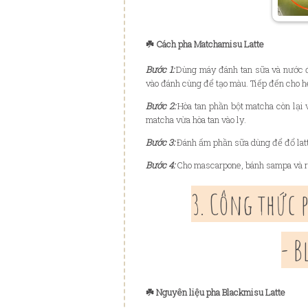
☘️ Cách pha Matchamisu Latte
Bước 1:
Dùng máy đánh tan sữa và nước đ
vào đánh cùng để tạo màu. Tiếp đến cho 
Bước 2:
Hòa tan phần bột matcha còn lại 
matcha vừa hòa tan vào ly.
Bước 3:
Đánh ấm phần sữa dùng để đổ latte 
Bước 4:
Cho mascarpone, bánh sampa và rắ
3. Công thức 
- B
☘️ Nguyên liệu pha Blackmisu Latte