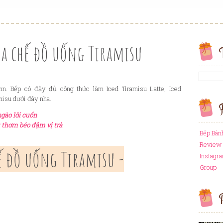
a chế đồ uống Tiramisu
n. Bếp có đầy đủ công thức làm Iced Tiramisu Latte, Iced
misu dưới đây nha.
F
ngào lôi cuốn
u thơm béo đậm vị trà
Bếp Bán
Review 
hế đồ uống Tiramisu -
Instagr
Group
P