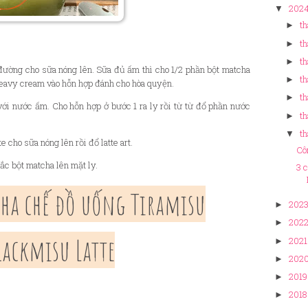
202
▼
th
►
th
►
t
►
ường cho sữa nóng lên. Sữa đủ ấm thì cho 1/2 phần bột matcha
t
►
heavy cream vào hỗn hợp đánh cho hòa quyện.
th
►
với nước ấm. Cho hỗn hợp ở bước 1 ra ly rồi từ từ đổ phần nước
th
►
th
▼
cho sữa nóng lên rồi đổ latte art.
Cô
c bột matcha lên mặt ly.
3 
pha chế đồ uống Tiramisu
202
►
202
►
lackmisu Latte
2021
►
202
►
2019
►
2018
►