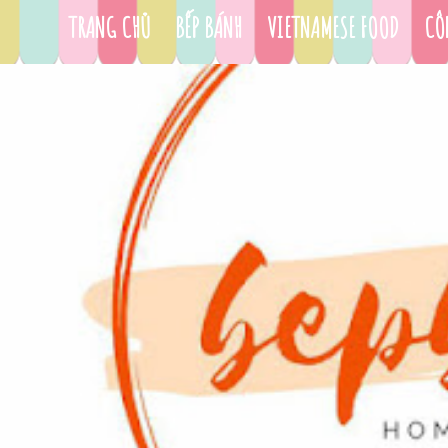
TRANG CHỦ
BẾP BÁNH
VIETNAMESE FOOD
CÔ