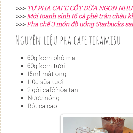
>>>
TỰ PHA CAFE CỐT DỪA NGON NHƯ
>>>
Mới toanh sinh tố cà phê trân châu 
>>>
Pha chế 3 món đồ uống Starbucks sa
Nguyên liệu pha cafe tiramisu
60g kem phô mai
60g kem tươi
15ml mật ong
110g sữa tươi
2 gói café hòa tan
Nước nóng
Bột ca cao