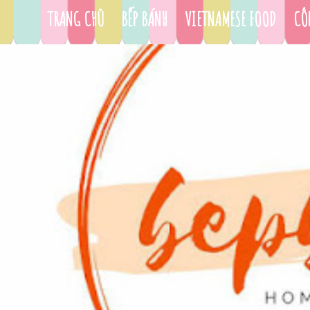
TRANG CHỦ
BẾP BÁNH
VIETNAMESE FOOD
CÔ