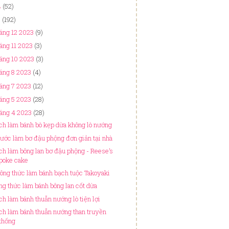
4
(52)
3
(192)
áng 12 2023
(9)
áng 11 2023
(3)
áng 10 2023
(3)
áng 8 2023
(4)
áng 7 2023
(12)
áng 5 2023
(28)
áng 4 2023
(28)
ch làm bánh bò kẹp dừa không lò nướng
bước làm bơ đậu phộng đơn giản tại nhà
ch làm bông lan bơ đậu phộng - Reese’s
poke cake
công thức làm bánh bạch tuộc Takoyaki
ng thức làm bánh bông lan cốt dừa
ch làm bánh thuẫn nướng lò tiện lợi
ch làm bánh thuẫn nướng than truyền
thống