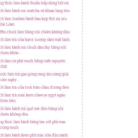
ng thức làm bánh thuẫn hấp dùng bột mì
ch làm bánh mì matcha và khoai lang tím
ch làm Guabao bánh bao kẹp thịt xá xíu
Đài Loan
ffin chuối làm bằng nồi chiên không dầu
ch làm trà sữa hạt é sương sâm mát lành
ch làm bánh mì chuối dâu tây bằng nồi
chiên khôn...
ch làm cà phê muối bằng cafe nguyên
chất
bước làm trà gạo gừng rang ấm nóng giải
cảm ngày...
ch làm trà sữa tươi trân châu đường đen
ch làm trà xoài kem cheese ngọt ngào
thơm béo
ch làm bánh mì quế mè đen bằng nồi
chiên không dầu
ng thức làm bánh bông lan sốt phô mai
trứng muối
ch làm bánh kem phô mai sữa đậu nành