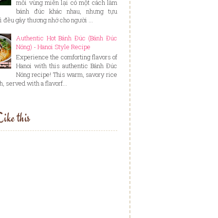
mỗi vùng miền lại có một cách làm
bánh đúc khác nhau, nhưng tựu
ì đều gây thương nhớ cho người ...
Authentic Hot Bánh Đúc (Bánh Đúc
Nóng) - Hanoi Style Recipe
Experience the comforting flavors of
Hanoi with this authentic Bánh Đúc
Nóng recipe! This warm, savory rice
, served with a flavorf...
ike this