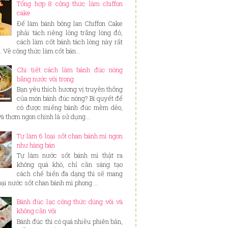
Tổng hợp 8 công thức làm chiffon
cake
Để làm bánh bông lan Chiffon Cake
phải tách riêng lòng trắng lòng đỏ,
cách làm cốt bánh tách lòng này rất
. Về công thức làm cốt bán...
Chi tiết cách làm bánh đúc nóng
bằng nước vôi trong
Bạn yêu thích hương vị truyền thống
của món bánh đúc nóng? Bí quyết để
có được miếng bánh đúc mềm dẻo,
và thơm ngon chính là sử dụng...
Tự làm 6 loại sốt chan bánh mì ngon
như hàng bán
Tự làm nước sốt bánh mì thật ra
không quá khó, chỉ cần sáng tạo
cách chế biến đa dạng thì sẽ mang
loại nước sốt chan bánh mì phong ...
Bánh đúc lạc công thức dùng vôi và
không cần vôi
Bánh đúc thì có quá nhiều phiên bản,