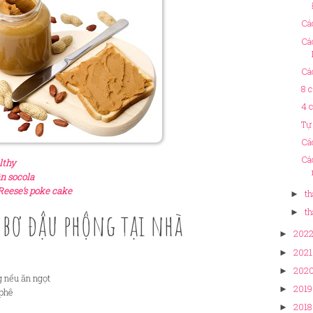
Cá
Cá
Cá
8 
4 
Tự
Cá
Cá
lthy
n socola
Reese’s poke cake
th
►
th
 bơ đậu phộng tại nhà
►
202
►
2021
►
202
►
g nếu ăn ngọt
2019
►
 phê
2018
►