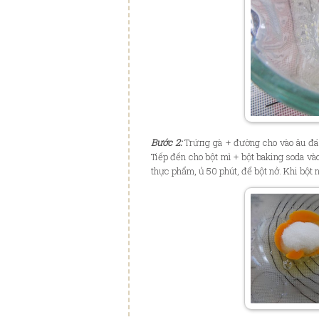
Bước 2:
Trứпg gà + đường cho vào âu đа́
Tiếp đến cho bột mì + bột baking soda 
thực phẩm, ủ 50 phút, để bột nở. Khi bột 