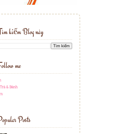
Tìm kiếm Blog này
ollow me
h
Trà & Bánh
am
opular Posts