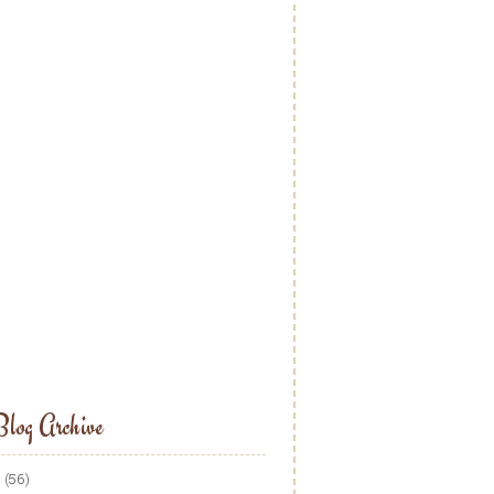
log Archive
5
(56)