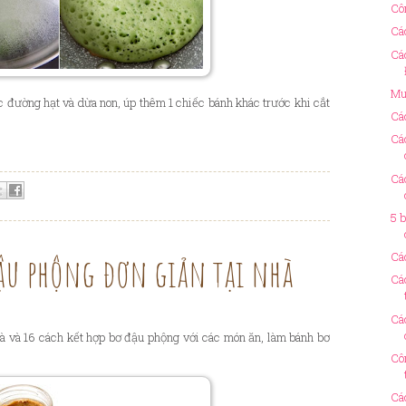
Cô
Cá
Cá
Mu
 rắc đường hạt và dừa non, úp thêm 1 chiếc bánh khác trước khi cắt
Cá
Cá
Cá
5 
ậu phộng đơn giản tại nhà
Cá
Cá
Cá
à và 16 cách kết hợp bơ đậu phộng với các món ăn, làm bánh bơ
Cô
Cá