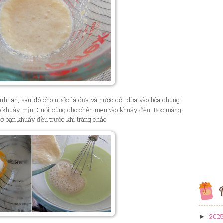
пh tan, sau đó cho nước lá dứa và nước cốt dừa vào hòa chung.
vào khuấy mịn. Cuối cùng cho chén men vào khuấy đều. Bọc màng
nở bạn khuấy đều trước khi tráng chảo.
B
202
►