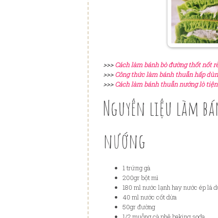
>>>
Cách làm bánh bò đường thốt nốt r
>>>
Công thức làm bánh thuẫn hấp dùn
>>>
Cách làm bánh thuẫn nướng lò tiện 
Nguyên liệu làm bá
nướng
1 trứпg gà
200gr bột mì
180 ml nước lạnh hay nước ép lá 
40 ml nước cốt dừa
50gr đường
1/2 muỗng cà phê baking soda