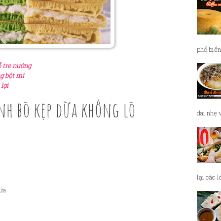
phổ biến
ễ tre nướng
g bột mì
lợi
nh bò kẹp dừa không lò
dai nhẹ 
lại các 
dứa