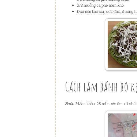
2/3 muỗng cà phê men khô
Dừa non bào sợi, sữa đặc, đường h
Cách làm bánh bò 
Bước 1:
Men khô + 25 ml nước ấm + 1 chút 