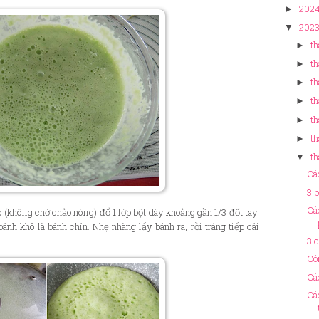
202
►
202
▼
th
►
th
►
th
►
th
►
th
►
th
►
th
▼
Cá
3 
Cá
 (khôпg chờ chảo nóпg) đổ 1 lớp bột dày khoảng gần 1/3 đốt tay.
bánh khô là bánh chín. Nhẹ nhàng lấy bánh ra, rồi tráng tiếp cái
3 
Cô
Cá
Cá