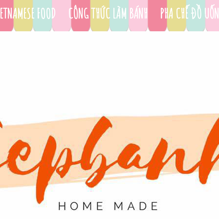
ETNAMESE FOOD
CÔNG THỨC LÀM BÁNH
PHA CHẾ ĐỒ UỐ
DỤNG CỤ