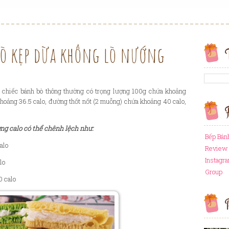
bò kẹp dừa không lò nướng
chiếc bánh bò thông thường có trọng lượng 100g chứa khoảng
 khoảng 36.5 calo, đường thốt nốt (2 muỗng) chứa khoảng 40 calo,
F
ng calo có thể chênh lệch như:
Bếp Bán
alo
Review 
Instagr
lo
Group
0 calo
P