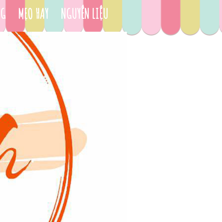
NG
MẸO HAY
NGUYÊN LIỆU