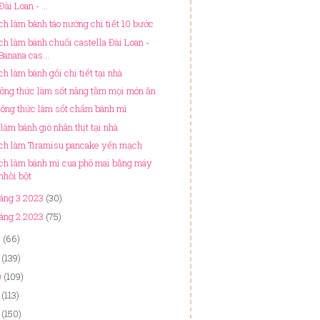
Đài Loan - ...
ch làm bánh táo nướng chi tiết 10 bước
ch làm bánh chuối castella Đài Loan -
Banana cas...
ch làm bánh gối chi tiết tại nhà
công thức làm sốt nâng tầm mọi món ăn
công thức làm sốt chấm bánh mì
 làm bánh giò nhân thịt tại nhà
ch làm Tiramisu pancake yến mạch
ch làm bánh mì cua phô mai bằng máy
nhồi bột
áng 3 2023
(30)
áng 2 2023
(75)
2
(66)
(139)
0
(109)
(113)
(150)