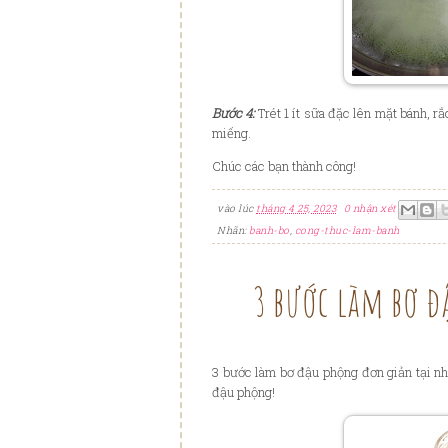
Bước 4:
Trét 1 ít sữa đặc lên mặt bánh,
miếng.
Chúc các bạn thành công!
vào lúc
tháng 4 25, 2023
0 nhận xét
Nhãn:
banh-bo
,
cong-thuc-lam-banh
3 bước làm bơ đ
3 bước làm bơ đậu phộng đơn giản tại nh
đậu phộng!