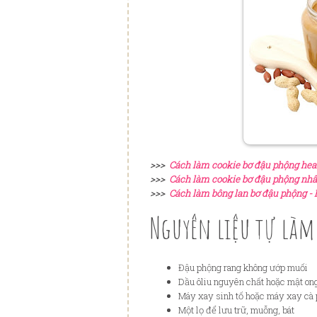
>>>
Cách làm cookie bơ đậu phộng hea
>>>
Cách làm cookie bơ đậu phộng nhâ
>>>
Cách làm bông lan bơ đậu phộng - 
Nguyên liệu tự làm
Đậu phộng rang không ướp muối
Dầu ôliu nguyên chất hoặc mật on
Máy xay sinh tố hoặc máy xay cà
Một lọ để lưu trữ, muỗng, bát