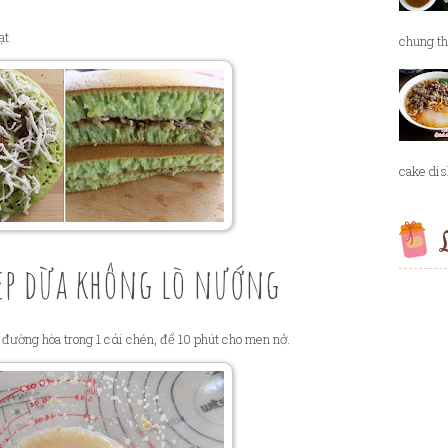
ạt
chung th
cake dish
L
kẹp dừa không lò nướng
đường hòa trong 1 cάi chén, để 10 phút cho men nở.