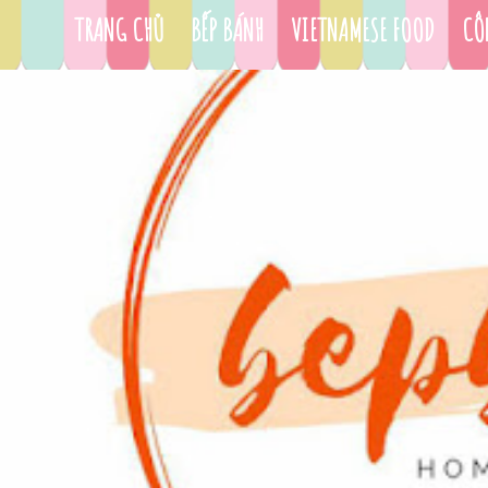
TRANG CHỦ
BẾP BÁNH
VIETNAMESE FOOD
CÔ