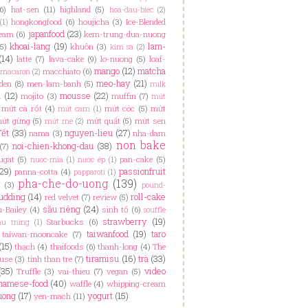
6)
hat-sen
(11)
highland
(5)
hoa-dau-biec
(2)
hongkongfood
(6)
houjicha
(3)
Ice-Blended
(1)
japanfood
(23)
ream
(6)
kem-trung-dua-nuong
khoai-lang
(19)
lam-
(5)
khuôn
(3)
kim sa
(2)
(14)
latte
(7)
lava-cake
(9)
lo-nuong
(5)
loaf-
mango
(12)
matcha
macchiato
(6)
macaron
(2)
meo-hay
(21)
den
(8)
men-lam-banh
(5)
milk
i
(12)
mousse
(22)
mojito
(3)
muffin
(7)
mứt
mứt cà rốt
(4)
mứt cóc
(5)
mứt
mứt cam
(1)
ứt gừng
(5)
mứt quất
(5)
mứt sen
mứt me
(2)
Tết
(33)
nguyen-lieu
(27)
nama
(3)
nha-dam
non bake
noi-chien-khong-dau
(38)
(7)
ugat
(5)
pan-cake
(5)
nuoc-mia
(1)
nước ép
(1)
(29)
passionfruit
panna-cotta
(4)
papparoti
(1)
pha-che-do-uong
(139)
(3)
pound-
udding
(14)
roll-cake
red velvet
(7)
review
(5)
sầu riêng
(24)
u-Bailey
(4)
sinh tố
(6)
souffle
strawberry
(19)
Starbucks
(6)
ầu trứng
(1)
taiwanfood
(19)
taro
taiwan-mooncake
(7)
(15)
thạch
(4)
thaifoods
(6)
thanh-long
(4)
The
tiramisu
(16)
trà
(33)
ouse
(3)
tinh than tre
(7)
(35)
video
Truffle
(3)
vai-thieu
(7)
vegan
(5)
namese-food
(40)
waffle
(4)
whipping-cream
uong
(17)
yogurt
(15)
yen-mach
(11)