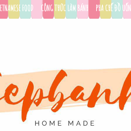
ETNAMESE FOOD
CÔNG THỨC LÀM BÁNH
PHA CHẾ ĐỒ UỐ
DỤNG CỤ