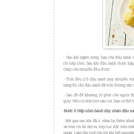
- Sau khi ngâm xong, b
ạ
n cho
đ
ậ
u xanh 
r
ồ
i h
ấ
p chín. Sau khi
đ
ậ
u xanh
đư
ợ
c h
ấ
p
chày cho nhuy
ễ
n
đ
ề
u
đư
ợ
c.
- Tr
ộ
n
đ
ề
u 2/3
đ
ậ
u xanh xay nhuy
ễ
n v
ớ
nóng thì cho
đ
ậ
u xanh
đ
ã tr
ộ
n
đư
ờ
ng vào 
- Sau
đ
ó
đ
ể
kho
ả
ng 10 phút cho ngu
ộ
i t
gi
ầ
y. N
ế
u có d
ừ
a t
ươ
i nào s
ợ
i, b
ạ
n có th
ể
t
B
ư
ớ
c 3: Hấp chín bánh dày nhân đậu x
- B
ộ
t g
ạ
o sau khi
đ
ã
ủ
,
nhào l
ạ
i thêm kho
vê tròn r
ồ
i
ấ
n d
ẹ
t ra, ti
ế
p t
ụ
c
đ
ặ
t viên nh
ngoài. Làm l
ầ
n l
ư
ợ
t cho t
ớ
i khi h
ế
t nguyên