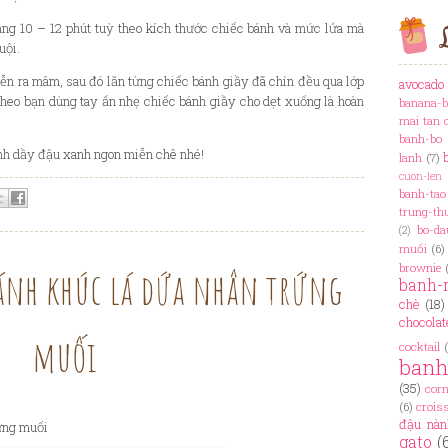
ả
ng 10
–
12 phút tu
ỳ
theo kích th
ư
ớ
c chi
ế
c bánh và m
ứ
c l
ử
a mà
L
u
ộ
i.
y
ễ
n ra mâm, sau
đ
ó l
ă
n t
ừ
ng chi
ế
c bánh gi
ầ
y
đ
ã chín
đ
ề
u qua l
ớ
p
avocado
theo b
ạ
n dùng tay
ấ
n nh
ẹ
chi
ế
c bánh gi
ầ
y cho d
ẹ
t xu
ố
ng là hoàn
banana-b
mai tan 
banh-bo
nh d
ầ
y
đ
ậ
u xanh ngon mi
ễ
n chê nhé!
lanh
(7)
cuon-len
banh-tao
trung-th
bo-da
(2)
muối
(6)
brownie
bánh khúc lá dứa nhân trứng
banh-
chè
(18)
chocolat
muối
cocktail
ban
(35)
cor
(6)
crois
đậu nàn
rứng muối
gato
(