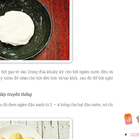
 b
ộ
t g
ạ
o t
ẻ
vào. Dùng
đũ
a khu
ấ
y k
ỹ
cho b
ộ
t ng
ấ
m n
ư
ớ
c
đ
ề
u và
ay nilon
đ
ể
nhào cho b
ộ
t d
ẻ
o h
ơ
n và t
ạ
o kh
ố
i, sau
đ
ó
đ
ể
b
ộ
t ngh
ỉ
dày truyền thống
au
đ
ó
đ
em ngâm
đ
ậ
u xanh t
ừ
2
–
4 ti
ế
ng cho h
ạ
t
đ
ậ
u m
ề
m, n
ở
r
ồ
i
B
202
▼