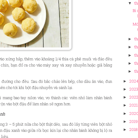
th
▼
Bí
Mớ
th
►
th
►
th
►
vào x
ử
ng h
ấ
p, thêm vào kho
ả
ng 1/4 thìa cà phê mu
ố
i và
đ
ả
o
đ
ề
u
th
►
 chín, b
ạ
n
đ
ổ
ra cho vào máy xay và xay nhuy
ễ
n ho
ặ
c giã b
ằ
ng
th
►
202
i
đư
ờ
ng cho
đ
ề
u. Sau
đ
ó b
ắ
c ch
ả
o lên b
ế
p, cho d
ầ
u
ă
n vào,
đ
un
►
sên cho t
ớ
i khi b
ộ
t
đ
ậ
u nhuy
ễ
n và sánh l
ạ
i.
202
►
202
hì mang bao tay nilon vào, vo thành các viên nh
ỏ
làm nhân bánh
►
r
ộ
n vào b
ộ
t
đ
ậ
u
đ
ể
làm nhân s
ẽ
ngon h
ơ
n.
2021
►
202
►
anh
2019
►
ả
ng 3
–
5 phút n
ữ
a cho b
ộ
t th
ậ
t d
ẻ
o, sau
đ
ó l
ấ
y t
ừ
ng viên b
ộ
t nh
ỏ
2018
►
ân
đ
ậ
u xanh vào gi
ữ
a r
ồ
i b
ọ
c kín l
ạ
i cho nhân bánh không b
ị
l
ộ
ra
 li
ệ
u.