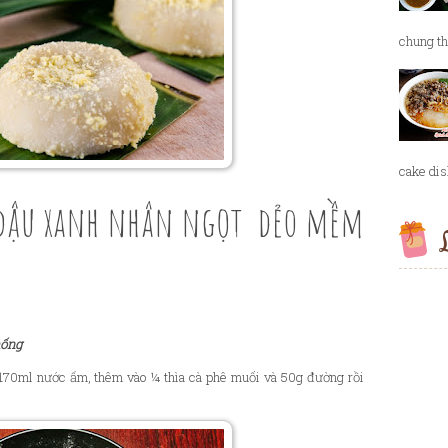
chung th
cake dish
 đậu xanh nhân ngọt dẻo mềm
L
hống
170ml n
ư
ớ
c
ấ
m, thêm vào ¼ thìa cà phê mu
ố
i và 50g
đư
ờ
ng r
ồ
i