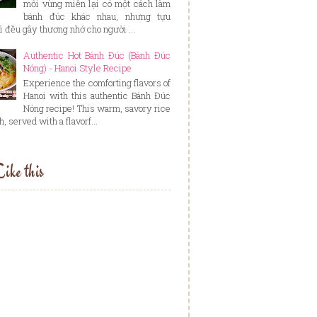
mỗi vùng miền lại có một cách làm
bánh đúc khác nhau, nhưng tựu
ì đều gây thương nhớ cho người ...
Authentic Hot Bánh Đúc (Bánh Đúc
Nóng) - Hanoi Style Recipe
Experience the comforting flavors of
Hanoi with this authentic Bánh Đúc
Nóng recipe! This warm, savory rice
, served with a flavorf...
ike this