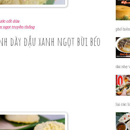
ước cốt dừa
n ngọt truyền thống
phổ biến
h dày đậu xanh ngọt bùi béo
dai nhẹ 
lại các 