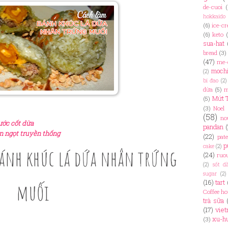
de-cuoi
(
hokkaido
(6)
ice-c
(6)
keto
sua-hat
bread
(3)
(47)
me-
moch
(2)
bí đao
(2)
dừa
(5)
m
Mứt 
(5)
(3)
Noel
(58)
no
ước cốt dừa
pandan
n ngọt truyền thống
(22)
pate
p
cake
(2)
bánh khúc lá dứa nhân trứng
(24)
ruo
(2)
sốt d
sugar
(2)
(16)
tart
muối
Coffee h
trà sữa
(17)
viet
xu-h
(3)