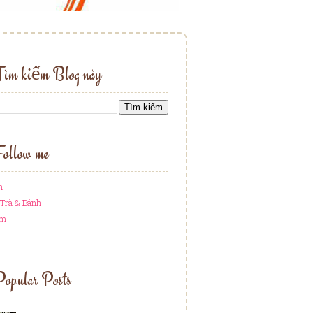
Tìm kiếm Blog này
ollow me
h
Trà & Bánh
am
opular Posts