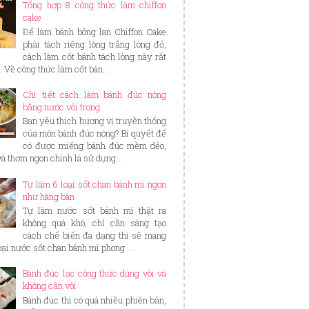
Tổng hợp 8 công thức làm chiffon
cake
Để làm bánh bông lan Chiffon Cake
phải tách riêng lòng trắng lòng đỏ,
cách làm cốt bánh tách lòng này rất
. Về công thức làm cốt bán...
Chi tiết cách làm bánh đúc nóng
bằng nước vôi trong
Bạn yêu thích hương vị truyền thống
của món bánh đúc nóng? Bí quyết để
có được miếng bánh đúc mềm dẻo,
và thơm ngon chính là sử dụng...
Tự làm 6 loại sốt chan bánh mì ngon
như hàng bán
Tự làm nước sốt bánh mì thật ra
không quá khó, chỉ cần sáng tạo
cách chế biến đa dạng thì sẽ mang
loại nước sốt chan bánh mì phong ...
Bánh đúc lạc công thức dùng vôi và
không cần vôi
Bánh đúc thì có quá nhiều phiên bản,