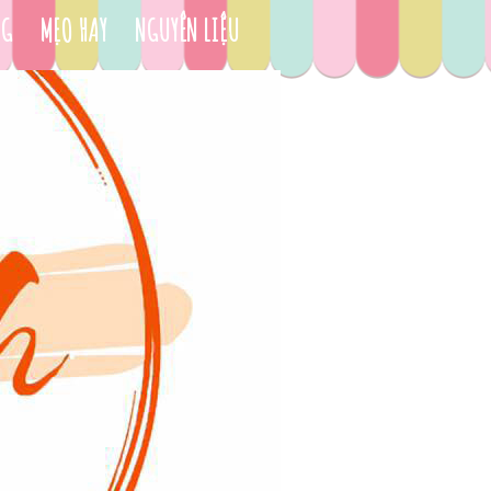
NG
MẸO HAY
NGUYÊN LIỆU