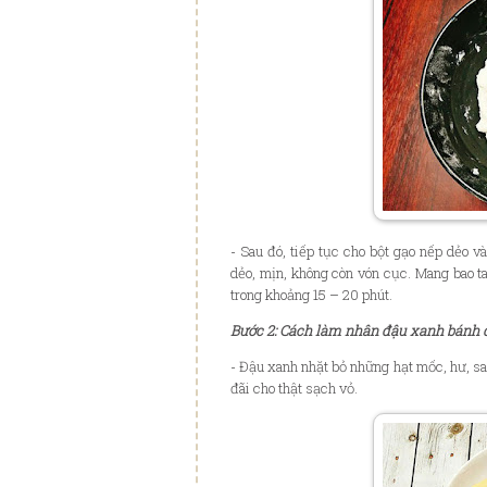
- Sau
đ
ó, ti
ế
p t
ụ
c cho b
ộ
t g
ạ
o n
ế
p d
ẻ
o và
d
ẻ
o, m
ị
n, không còn vón c
ụ
c. Mang bao t
trong khoảng 15
–
20 phút.
B
ư
ớ
c 2: Cách làm nhân đậu xanh bánh 
- Đ
ậ
u xanh nh
ặ
t b
ỏ
nh
ữ
ng h
ạ
t m
ố
c, h
ư
, s
đ
ãi cho th
ậ
t s
ạ
ch v
ỏ
.