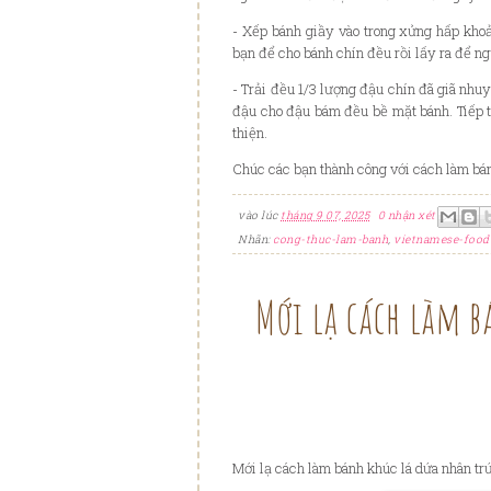
- X
ế
p bánh gi
ầ
y vào trong x
ử
ng h
ấ
p kho
b
ạ
n
đ
ể
cho bánh chín
đ
ề
u r
ồ
i l
ấ
y ra
đ
ể
ng
-
Tr
ả
i
đ
ề
u 1/3 l
ư
ợ
ng
đ
ậ
u chín
đ
ã giã nhu
đ
ậ
u cho
đ
ậ
u bám
đ
ề
u b
ề
m
ặ
t bánh. Ti
ế
p 
thi
ệ
n.
Chúc các b
ạ
n thành công v
ớ
i cách làm bá
vào lúc
tháng 9 07, 2025
0 nhận xét
Nhãn:
cong-thuc-lam-banh
,
vietnamese-food
Mới lạ cách làm 
Mới lạ cách làm bánh khúc lá dứa nhân t