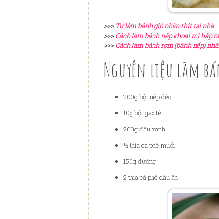
>>>
Tự làm bánh giò nhân thịt tại nhà
>>>
Cách làm bánh nếp khoai mì hấp n
>>>
Cách làm bánh rợm (bánh nếp) nhâ
Nguyên
liệu
làm bán
200g b
ộ
t n
ế
p d
ẻ
o
10g b
ộ
t g
ạ
o t
ẻ
200g
đ
ậ
u xanh
½ thìa cà phê mu
ố
i
150g
đư
ờ
ng
2 thìa cà phê d
ầ
u
ă
n