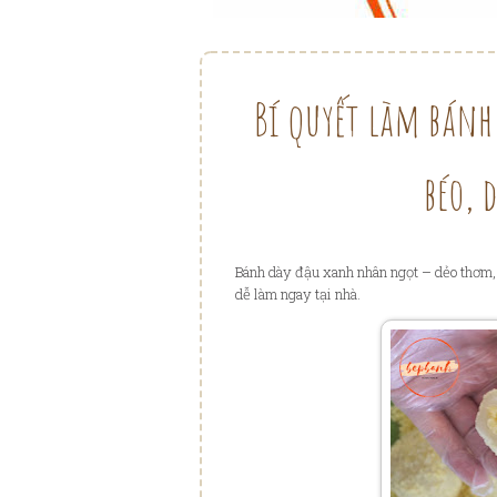
Bí quyết làm bánh
béo, 
Bánh dày
đ
ậ
u xanh nhân ng
ọ
t
–
d
ẻ
o th
ơ
m,
d
ễ
làm ngay t
ạ
i nhà.