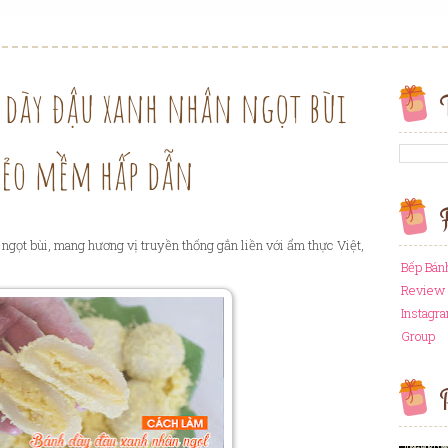
 dày đậu xanh nhân ngọt bùi
dẻo mềm hấp dẫn
F
 ng
ọ
t bùi, mang h
ươ
ng v
ị
truy
ề
n th
ố
ng g
ắ
n li
ề
n v
ớ
i
ẩ
m th
ự
c Vi
ệ
t,
Bếp Bán
Review 
Instagr
Group
P