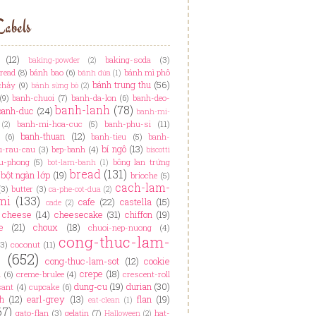
abels
(12)
baking-soda
(3)
baking-powder
(2)
read
(8)
bánh bao
(6)
bánh mì phô
bánh dứa
(1)
bánh trung thu
(56)
chảy
(9)
bánh sừng bò
(2)
(9)
banh-chuoi
(7)
banh-da-lon
(6)
banh-deo-
banh-lanh
(78)
banh-duc
(24)
banh-mi-
banh-mi-hoa-cuc
(5)
banh-phu-si
(11)
(2)
banh-thuan
(12)
(6)
banh-tieu
(5)
banh-
bí ngô
(13)
u-rau-cau
(3)
bep-banh
(4)
biscotti
u-phong
(5)
bông lan trứng
bot-lam-banh
(1)
bread
(131)
bột ngàn lớp
(19)
brioche
(5)
cach-lam-
(3)
butter
(3)
ca-phe-cot-dua
(2)
mi
(133)
cafe
(22)
castella
(15)
cade
(2)
cheese
(14)
cheesecake
(31)
chiffon
(19)
e
(21)
choux
(18)
chuoi-nep-nuong
(4)
cong-thuc-lam-
(3)
coconut
(11)
h
(652)
cong-thuc-lam-sot
(12)
cookie
crepe
(18)
n
(6)
creme-brulee
(4)
crescent-roll
dung-cu
(19)
durian
(30)
sant
(4)
cupcake
(6)
h
(12)
earl-grey
(13)
flan
(19)
eat-clean
(1)
67)
gato-flan
(3)
gelatin
(7)
hat-
Halloween
(2)