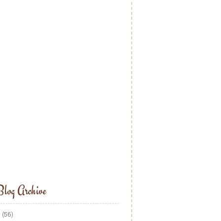
log Archive
5
(56)