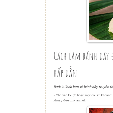
Cách làm bánh dày
hấp dẫn
B
ư
ớ
c 1: Cách làm vỏ bánh dày truyền t
- Cho vào tô l
ớ
n ho
ạ
c m
ộ
t cái âu kho
ả
ng 
khu
ấ
y
đ
ề
u cho tan h
ế
t.