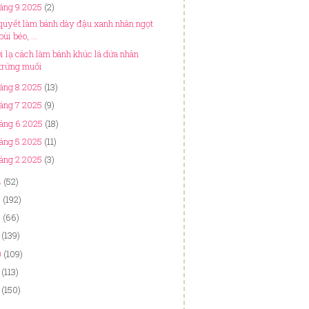
áng 9 2025
(2)
 quyết làm bánh dày đậu xanh nhân ngọt
bùi béo, ...
i lạ cách làm bánh khúc lá dứa nhân
trứng muối
áng 8 2025
(13)
áng 7 2025
(9)
áng 6 2025
(18)
áng 5 2025
(11)
áng 2 2025
(3)
4
(52)
3
(192)
2
(66)
(139)
0
(109)
(113)
(150)