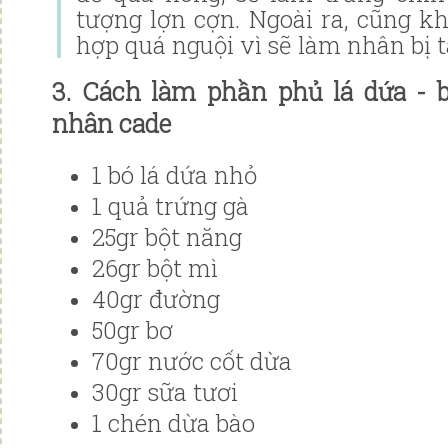
tượng lợn cợn. Ngoài ra, cũng k
hợp quá nguội vì sẽ làm nhân bị 
3. Cách làm phần phủ lá dứa
- 
nhân cade
1 bó lá dứa nhỏ
1 quả trứng gà
25gr bột năng
26gr bột mì
40gr đường
50gr bơ
70gr nước cốt dừa
30gr sữa tươi
1 chén dừa bào