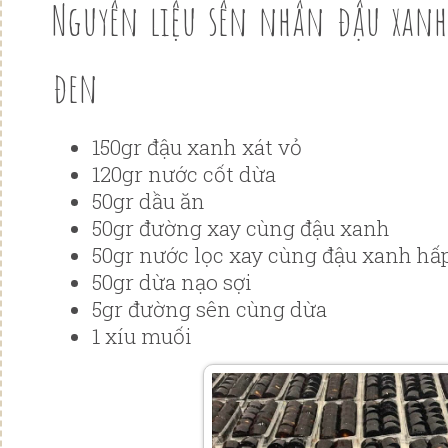
Nguyên liệu sên nhân đậu xanh
đen
150gr đậu xanh xát vỏ
120gr nước cốt dừa
50gr dầu ăn
50gr đường xay cùng đậu xanh
50gr nước lọc xay cùng đậu xanh hấ
50gr dừa nạo sợi
5gr đường sên cùng dừa
1 xíu muối