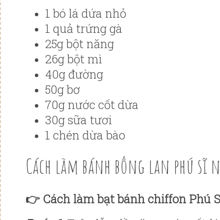
1 bó lá dứa nhỏ
1 quả trứng gà
25g bột năng
26g bột mì
40g đường
50g bơ
70g nước cốt dừa
30g sữa tươi
1 chén dừa bào
Cách làm bánh bông lan phú sĩ 
👉 Cách làm bạt bánh chiffon Phú S