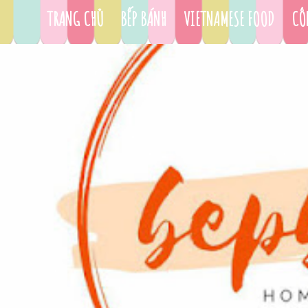
TRANG CHỦ
BẾP BÁNH
VIETNAMESE FOOD
CÔ