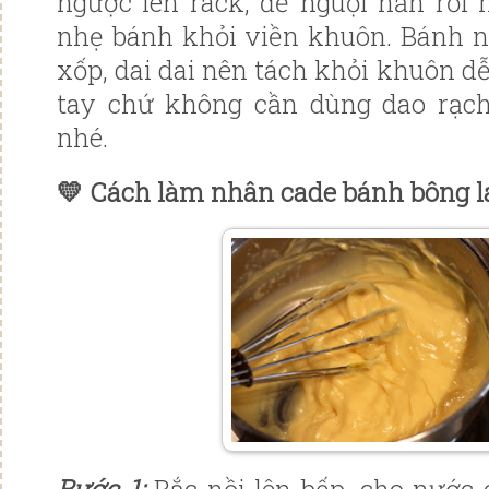
ngược lên rack, để nguội hẳn rồi 
nhẹ bánh khỏi viền khuôn. Bánh 
xốp, dai dai nên tách khỏi khuôn d
tay chứ không cần dùng dao rạc
nhé.
💛 Cách làm nhân cade bánh bông l
Bước 1:
Bắc nồi lên bếp, cho nước