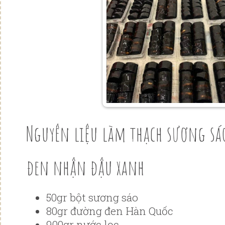
Nguyên liệu làm thạch sương sá
đen nhận đậu xanh
50gr bột sương sáo
80gr đường đen Hàn Quốc
900gr nước lọc