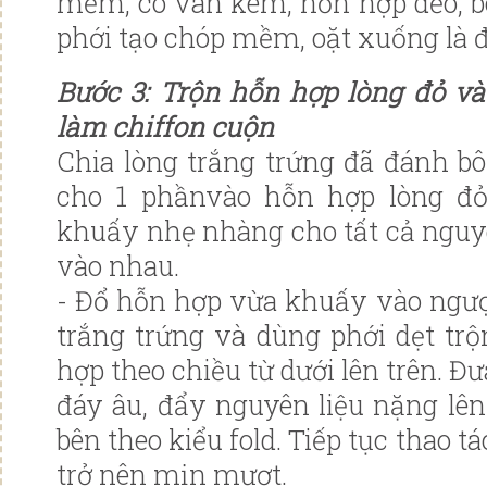
mềm, có vân kem, hỗn hợp dẻo, b
phới tạo chóp mềm, oặt xuống là đ
Bước 3: Trộn hỗn hợp lòng đỏ và
làm chiffon cuộn
Chia lòng trắng trứng đã đánh b
cho 1 phầnvào hỗn hợp lòng đỏ
khuấy nhẹ nhàng cho tất cả nguy
vào nhau.
- Đổ hỗn hợp vừa khuấy vào ngược
trắng trứng và dùng phới dẹt tr
hợp theo chiều từ dưới lên trên. Đ
đáy âu, đẩy nguyên liệu nặng lê
bên theo kiểu fold. Tiếp tục thao 
trở nên mịn mượt.