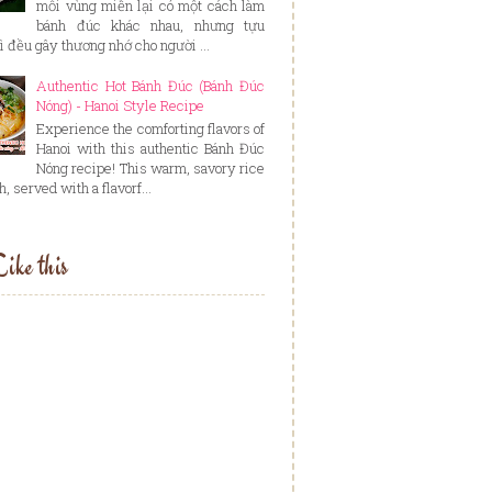
mỗi vùng miền lại có một cách làm
bánh đúc khác nhau, nhưng tựu
ì đều gây thương nhớ cho người ...
Authentic Hot Bánh Đúc (Bánh Đúc
Nóng) - Hanoi Style Recipe
Experience the comforting flavors of
Hanoi with this authentic Bánh Đúc
Nóng recipe! This warm, savory rice
, served with a flavorf...
ike this