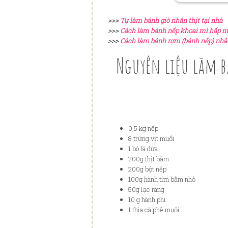
>>>
Tự làm bánh giò nhân thịt tại nhà
>>>
Cách làm bánh nếp khoai mì hấp n
>>>
Cách làm bánh rợm (bánh nếp) nhâ
Nguyên liệu làm 
0,5 kg nếp
8 trứng vịt muối
1 bó lá dứa
200g thịt bằm
200g bột nếp
100g hành tím bằm nhỏ
50g lạc rang
10 g hành phi
1 thìa cà phê muối