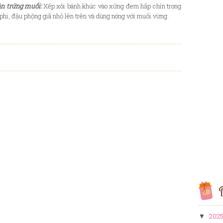
ân trứng muối:
Xếp xôi bánh khúc vào xửng đem hấp chín trong
phi, đậu phộng giã nhỏ lên trên và dùng nóng với muối vừng.
B
202
▼