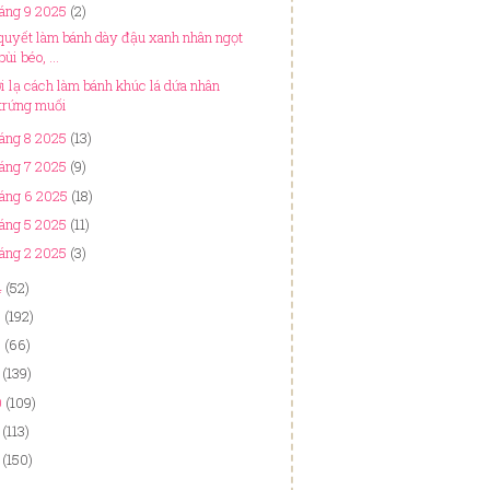
áng 9 2025
(2)
 quyết làm bánh dày đậu xanh nhân ngọt
bùi béo, ...
i lạ cách làm bánh khúc lá dứa nhân
trứng muối
áng 8 2025
(13)
áng 7 2025
(9)
áng 6 2025
(18)
áng 5 2025
(11)
áng 2 2025
(3)
4
(52)
3
(192)
2
(66)
(139)
0
(109)
(113)
(150)