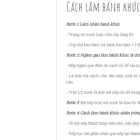
Cách làm bánh khú
Bước 1: Làm nhân bánh khúc
- Trứng vịt muối luộc chín lấy lòng đỏ.
- Ướp thịt heo bằm với hành tím bằm + 1 th
Bước 2: Ngâm gạo làm bánh khúc lá dứ
- Nếp ngâm qua đêm vo sạch rồi để ráo nư
- Lá dứa rửa sạch, cho vào máy sinh tố 
cặn.
- Trộn 1/2 nước lá dứa với nếp rồi để tron
Bước 3
: Bột nếp trộn với nước lá dứa rồi
Bước 4: Cách làm bánh khúc nhân trứn
- Vo bột nếp thành từng viên nhỏ, nặn dẹp 
- Tiếp tục lăn phần nhân qua nếp tạo thàn