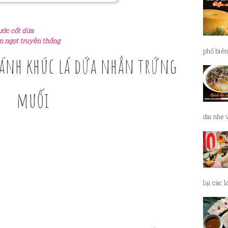
ước cốt dừa
n ngọt truyền thống
phổ biến
bánh khúc lá dứa nhân trứng
muối
dai nhẹ 
lại các 