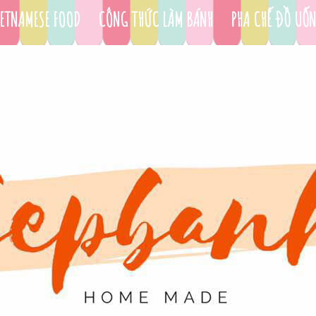
ETNAMESE FOOD
CÔNG THỨC LÀM BÁNH
PHA CHẾ ĐỒ UỐ
DỤNG CỤ