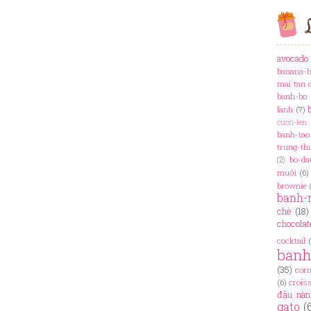
L
avocado
banana-b
mai tan 
banh-bo
lanh
(7)
cuon-len
banh-tao
trung-th
bo-da
(2)
muối
(6)
brownie
banh-
chè
(18)
chocolat
cocktail
ban
(35)
cor
(6)
crois
đậu nàn
gato
(