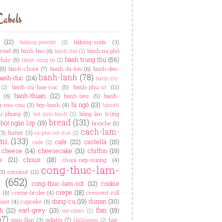
abels
(12)
baking-soda
(3)
baking-powder
(2)
read
(8)
bánh bao
(6)
bánh mì phô
bánh dứa
(1)
bánh trung thu
(56)
chảy
(9)
bánh sừng bò
(2)
(9)
banh-chuoi
(7)
banh-da-lon
(6)
banh-deo-
banh-lanh
(78)
banh-duc
(24)
banh-mi-
banh-mi-hoa-cuc
(5)
banh-phu-si
(11)
(2)
banh-thuan
(12)
(6)
banh-tieu
(5)
banh-
bí ngô
(13)
u-rau-cau
(3)
bep-banh
(4)
biscotti
u-phong
(5)
bông lan trứng
bot-lam-banh
(1)
bread
(131)
bột ngàn lớp
(19)
brioche
(5)
cach-lam-
(3)
butter
(3)
ca-phe-cot-dua
(2)
mi
(133)
cafe
(22)
castella
(15)
cade
(2)
cheese
(14)
cheesecake
(31)
chiffon
(19)
e
(21)
choux
(18)
chuoi-nep-nuong
(4)
cong-thuc-lam-
(3)
coconut
(11)
h
(652)
cong-thuc-lam-sot
(12)
cookie
crepe
(18)
n
(6)
creme-brulee
(4)
crescent-roll
dung-cu
(19)
durian
(30)
sant
(4)
cupcake
(6)
h
(12)
earl-grey
(13)
flan
(19)
eat-clean
(1)
67)
gato-flan
(3)
gelatin
(7)
hat-
Halloween
(2)