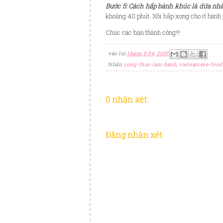
Bước 5: Cách hấp bánh khúc lá dứa nh
khoảng 40 phút. Xôi hấp xong cho ít hành 
Chúc các bạn thành công!!!
vào lúc
tháng 9 04, 2025
Nhãn:
cong-thuc-lam-banh
,
vietnamese-food
0 nhận xét:
Đăng nhận xét