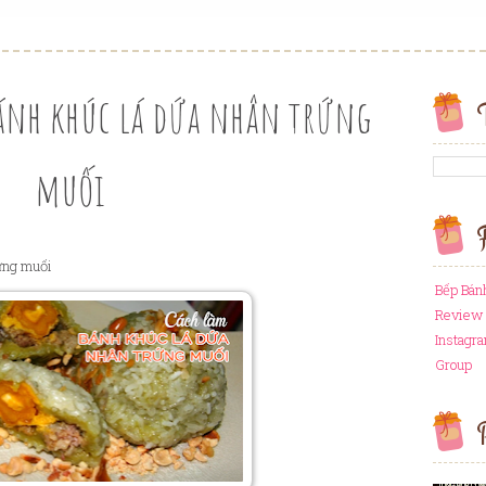
bánh khúc lá dứa nhân trứng
muối
F
rứng muối
Bếp Bán
Review 
Instagr
Group
P