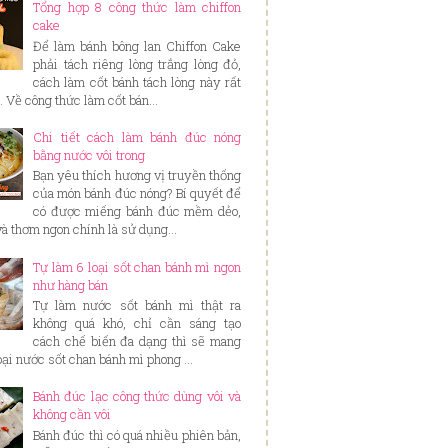
Tổng hợp 8 công thức làm chiffon
cake
Để làm bánh bông lan Chiffon Cake
phải tách riêng lòng trắng lòng đỏ,
cách làm cốt bánh tách lòng này rất
. Về công thức làm cốt bán...
Chi tiết cách làm bánh đúc nóng
bằng nước vôi trong
Bạn yêu thích hương vị truyền thống
của món bánh đúc nóng? Bí quyết để
có được miếng bánh đúc mềm dẻo,
và thơm ngon chính là sử dụng...
Tự làm 6 loại sốt chan bánh mì ngon
như hàng bán
Tự làm nước sốt bánh mì thật ra
không quá khó, chỉ cần sáng tạo
cách chế biến đa dạng thì sẽ mang
loại nước sốt chan bánh mì phong ...
Bánh đúc lạc công thức dùng vôi và
không cần vôi
Bánh đúc thì có quá nhiều phiên bản,