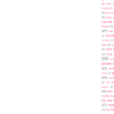
de-cuoi
(
hokkaido
(6)
ice-c
(6)
keto
sua-hat
bread
(3)
(47)
me-
moch
(2)
bí đao
(2)
dừa
(5)
m
Mứt 
(5)
(3)
Noel
(58)
no
pandan
(22)
pate
p
cake
(2)
(24)
ruo
(2)
sốt d
sugar
(2)
(16)
tart
Coffee h
trà sữa
(17)
viet
xu-h
(3)