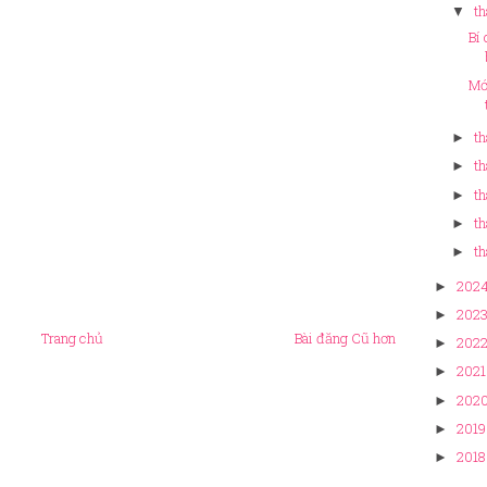
th
▼
Bí
Mớ
th
►
th
►
th
►
th
►
th
►
202
►
202
►
Trang chủ
Bài đăng Cũ hơn
202
►
2021
►
202
►
2019
►
2018
►