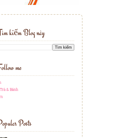
Tìm kiếm Blog này
ollow me
h
Trà & Bánh
am
opular Posts