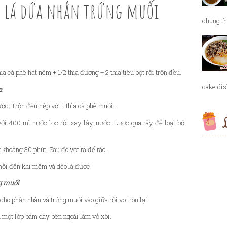
c lá dứa nhân trứng muối
chung th
ìa cà phê hạt nêm + 1/2 thìa đường + 2 thìa tiêu bột rồi trộn đều.
cake dish
a
ớc. Trộn đều nếp với 1 thìa cà phê muối.
L
với 400 ml nước lọc rồi xay lấy nước. Lược qua rây để loại bỏ
g khoảng 30 phút. Sau đó vớt ra để ráo.
 nhồi đến khi mềm và dẻo là được.
g muối
cho phần nhân và trứng muối vào giữa rồi vo tròn lại.
h một lớp bám dày bên ngoài làm vỏ xôi.