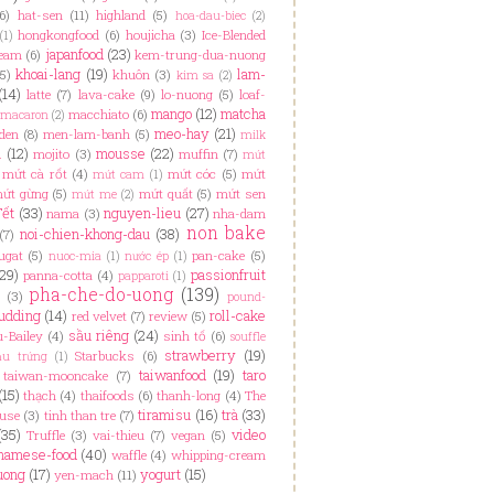
6)
hat-sen
(11)
highland
(5)
hoa-dau-biec
(2)
hongkongfood
(6)
houjicha
(3)
Ice-Blended
(1)
japanfood
(23)
ream
(6)
kem-trung-dua-nuong
khoai-lang
(19)
lam-
(5)
khuôn
(3)
kim sa
(2)
(14)
latte
(7)
lava-cake
(9)
lo-nuong
(5)
loaf-
mango
(12)
matcha
macchiato
(6)
macaron
(2)
meo-hay
(21)
den
(8)
men-lam-banh
(5)
milk
i
(12)
mousse
(22)
mojito
(3)
muffin
(7)
mứt
mứt cà rốt
(4)
mứt cóc
(5)
mứt
mứt cam
(1)
ứt gừng
(5)
mứt quất
(5)
mứt sen
mứt me
(2)
Tết
(33)
nguyen-lieu
(27)
nama
(3)
nha-dam
non bake
noi-chien-khong-dau
(38)
(7)
ugat
(5)
pan-cake
(5)
nuoc-mia
(1)
nước ép
(1)
(29)
passionfruit
panna-cotta
(4)
papparoti
(1)
pha-che-do-uong
(139)
(3)
pound-
udding
(14)
roll-cake
red velvet
(7)
review
(5)
sầu riêng
(24)
u-Bailey
(4)
sinh tố
(6)
souffle
strawberry
(19)
Starbucks
(6)
ầu trứng
(1)
taiwanfood
(19)
taro
taiwan-mooncake
(7)
(15)
thạch
(4)
thaifoods
(6)
thanh-long
(4)
The
tiramisu
(16)
trà
(33)
ouse
(3)
tinh than tre
(7)
(35)
video
Truffle
(3)
vai-thieu
(7)
vegan
(5)
namese-food
(40)
waffle
(4)
whipping-cream
uong
(17)
yogurt
(15)
yen-mach
(11)