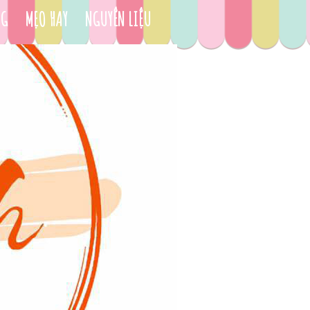
NG
MẸO HAY
NGUYÊN LIỆU