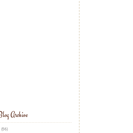
log Archive
5
(56)