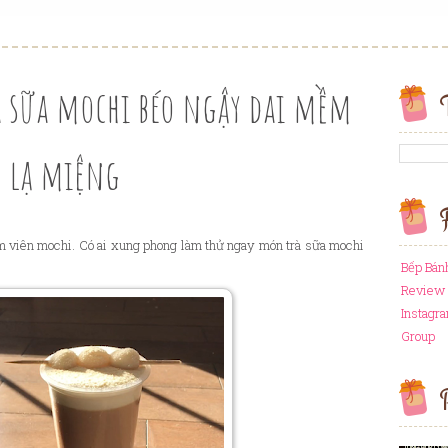
 sữa mochi béo ngậy dai mềm
lạ miệng
F
m viên mochi. Có ai xung phong làm thử ngay món trà sữa mochi
Bếp Bán
Review 
Instagr
Group
P