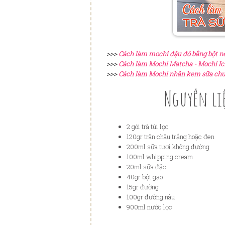
>>>
Cách làm mochi đậu đỏ bằng bột n
>>>
Cách làm Mochi Matcha - Mochi I
>>>
Cách làm Mochi nhân kem sữa chua
Nguyên li
2 gói trà túi lọc
120gr trân châu trắng hoặc đen
200ml sữa tươi không đường
100ml whipping cream
20ml sữa đặc
40gr bột gạo
15gr đường
100gr đường nâu
900ml nước lọc