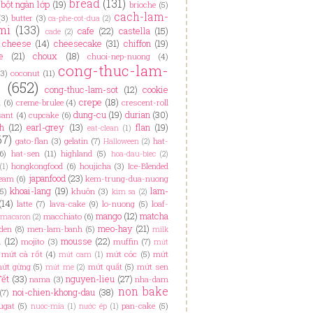
bread
(131)
bột ngàn lớp
(19)
brioche
(5)
cach-lam-
(3)
butter
(3)
ca-phe-cot-dua
(2)
mi
(133)
cafe
(22)
castella
(15)
cade
(2)
cheese
(14)
cheesecake
(31)
chiffon
(19)
e
(21)
choux
(18)
chuoi-nep-nuong
(4)
cong-thuc-lam-
(3)
coconut
(11)
h
(652)
cong-thuc-lam-sot
(12)
cookie
crepe
(18)
n
(6)
creme-brulee
(4)
crescent-roll
dung-cu
(19)
durian
(30)
sant
(4)
cupcake
(6)
h
(12)
earl-grey
(13)
flan
(19)
eat-clean
(1)
67)
gato-flan
(3)
gelatin
(7)
hat-
Halloween
(2)
6)
hat-sen
(11)
highland
(5)
hoa-dau-biec
(2)
hongkongfood
(6)
houjicha
(3)
Ice-Blended
(1)
japanfood
(23)
ream
(6)
kem-trung-dua-nuong
khoai-lang
(19)
lam-
(5)
khuôn
(3)
kim sa
(2)
(14)
latte
(7)
lava-cake
(9)
lo-nuong
(5)
loaf-
mango
(12)
matcha
macchiato
(6)
macaron
(2)
meo-hay
(21)
den
(8)
men-lam-banh
(5)
milk
i
(12)
mousse
(22)
mojito
(3)
muffin
(7)
mứt
mứt cà rốt
(4)
mứt cóc
(5)
mứt
mứt cam
(1)
ứt gừng
(5)
mứt quất
(5)
mứt sen
mứt me
(2)
Tết
(33)
nguyen-lieu
(27)
nama
(3)
nha-dam
non bake
noi-chien-khong-dau
(38)
(7)
ugat
(5)
pan-cake
(5)
nuoc-mia
(1)
nước ép
(1)