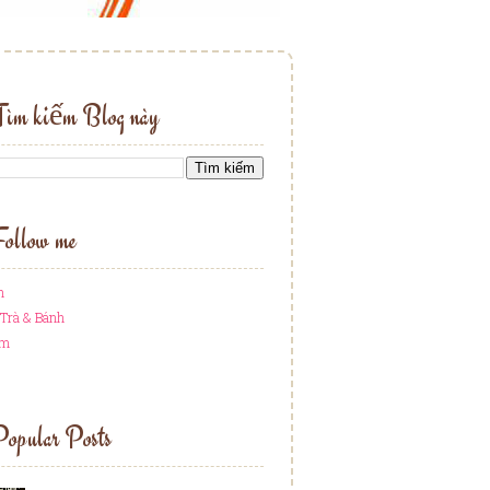
Tìm kiếm Blog này
ollow me
h
Trà & Bánh
am
opular Posts