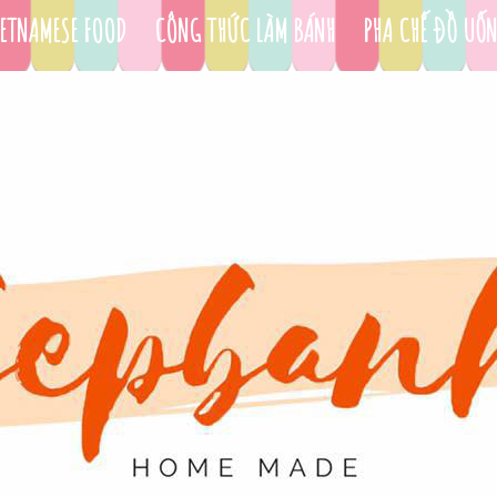
ETNAMESE FOOD
CÔNG THỨC LÀM BÁNH
PHA CHẾ ĐỒ UỐ
DỤNG CỤ