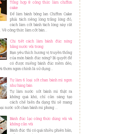
Tổng hợp 8 công thức làm chiffon
cake
Để làm bánh bông lan Chiffon Cake
phải tách riêng lòng trắng lòng đỏ,
cách làm cốt bánh tách lòng này rất
. Về công thức làm cốt bán...
Chi tiết cách làm bánh đúc nóng
bằng nước vôi trong
Bạn yêu thích hương vị truyền thống
của món bánh đúc nóng? Bí quyết để
có được miếng bánh đúc mềm dẻo,
và thơm ngon chính là sử dụng...
Tự làm 6 loại sốt chan bánh mì ngon
như hàng bán
Tự làm nước sốt bánh mì thật ra
không quá khó, chỉ cần sáng tạo
cách chế biến đa dạng thì sẽ mang
loại nước sốt chan bánh mì phong ...
Bánh đúc lạc công thức dùng vôi và
không cần vôi
Bánh đúc thì có quá nhiều phiên bản,