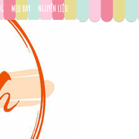
NG
MẸO HAY
NGUYÊN LIỆU