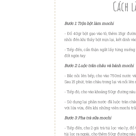
Cách l
Bước 1️: Trộn bột làm mochi
- Đổ 40gr bột gạo vào tô, thêm 15gr đườn
nhồi đến khi thấy bột mịn lại, kết dính v
- Tiếp đến, cẩn thận ngắt lấy từng miếng 
đốt ngón tay.
Bước 2️: Luộc trân châu và bánh mochi
- Bắc nồi lên bếp, cho vào 750ml nước và 
Sau 15 phút, trân châu trong lại và nổi lê
- Tiếp đó, cho vào khoảng 50gr đường nâu 
- Sử dụng lại phần nước đã luộc trân châu
với lửa vừa, đến khi những viên mochi trắ
Bước 3️: Pha trà sữa mochi
- Tiếp đến, cho 2 gói trà túi lọc vào ly, đ
túi lọc ra ngoài, cho thêm 50gr đường nâu