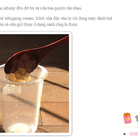
o, khuấy đều để trà và sữa hòa quyện vào nhau.
l whipping cream, 20ml sữa đặc vào ly rồi dùng máy đánh bọt
ên và vẫn giữ được ở dạng sánh lỏng là được.
B
202
►