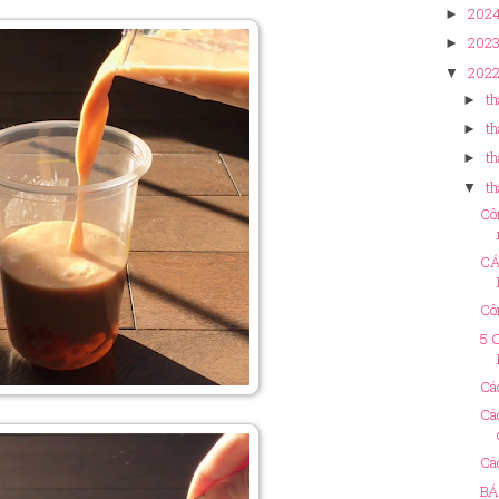
202
►
202
►
202
▼
th
►
th
►
th
►
th
▼
Cô
CÁ
Cô
5 
Cá
Cá
Cá
BÁ