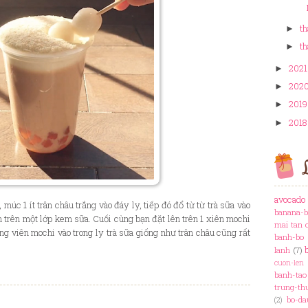
th
►
th
►
2021
►
202
►
2019
►
2018
►
L
avocado
 múc 1 ít trân châu trắng vào đáy ly, tiếp đó đổ từ từ trà sữa vào
banana-b
 trên một lớp kem sữa. Cuối cùng bạn đặt lên trên 1 xiên mochi
mai tan 
g viên mochi vào trong ly trà sữa giống như trân châu cũng rất
banh-bo
lanh
(7)
cuon-len
banh-tao
trung-th
bo-da
(2)