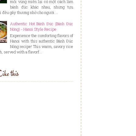
mỗi vùng miền lại có một cách làm
bánh đúc khác nhau, nhưng tựu
ì đều gây thương nhớ cho người ...
Authentic Hot Bánh Đúc (Bánh Đúc
Nóng) - Hanoi Style Recipe
Experience the comforting flavors of
Hanoi with this authentic Bánh Đúc
Nóng recipe! This warm, savory rice
, served with a flavorf...
ike this