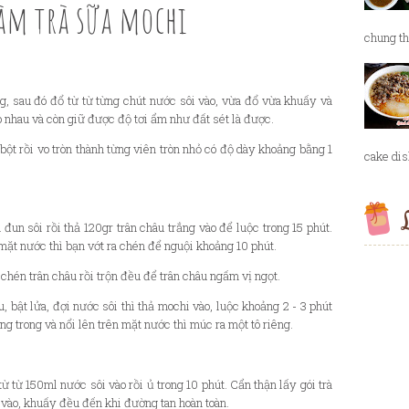
àm trà sữa mochi
chung th
g, sau đó đổ từ từ từng chút nước sôi vào, vừa đổ vừa khuấy và
ào nhau và còn giữ được độ tơi ẩm như đất sét là được.
bột rồi vo tròn thành từng viên tròn nhỏ có độ dày khoảng bằng 1
cake dish
L
đun sôi rồi thả 120gr trân châu trắng vào để luộc trong 15 phút.
n mặt nước thì bạn vớt ra chén để nguội khoảng 10 phút.
chén trân châu rồi trộn đều để trân châu ngấm vị ngọt.
, bật lửa, đợi nước sôi thì thả mochi vào, luộc khoảng 2 - 3 phút
ng trong và nổi lên trên mặt nước thì múc ra một tô riêng.
ổ từ từ 150ml nước sôi vào rồi ủ trong 10 phút. Cẩn thận lấy gói trà
 vào, khuấy đều đến khi đường tan hoàn toàn.