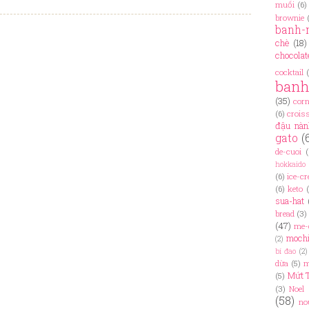
muối
(6)
brownie
banh-
chè
(18)
chocolat
cocktail
ban
(35)
cor
(6)
crois
đậu nàn
gato
(
de-cuoi
(
hokkaido
(6)
ice-c
(6)
keto
sua-hat
bread
(3)
(47)
me-
moch
(2)
bí đao
(2)
dừa
(5)
m
Mứt 
(5)
(3)
Noel
(58)
no