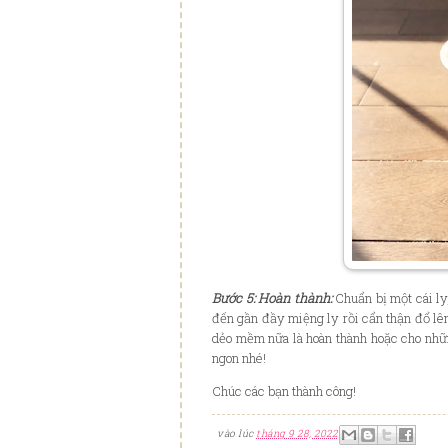
Bước 5️: Hoàn thành:
Chuẩn bị một cái ly,
đến gần đầy miệng ly rồi cẩn thận đổ lên
dẻo mềm nữa là hoàn thành hoặc cho nhữn
ngon nhé!
Chúc các bạn thành công!
vào lúc
tháng 9 28, 2022