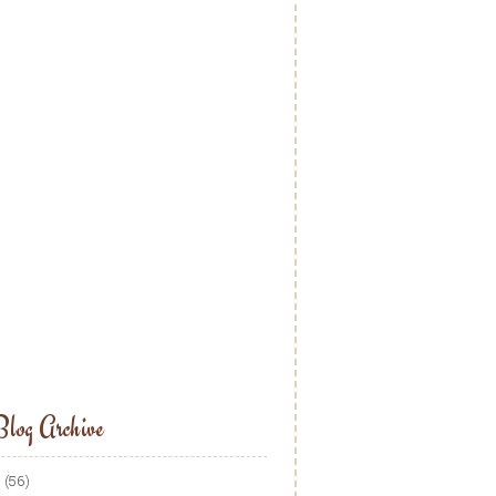
log Archive
5
(56)