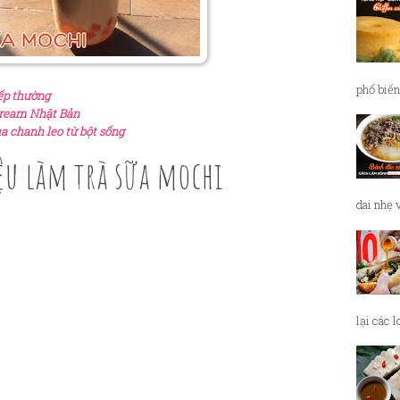
phổ biến
ếp thường
cream Nhật Bản
 chanh leo từ bột sống
ệu làm trà sữa mochi
dai nhẹ 
lại các 