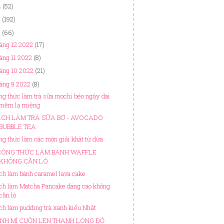
4
(52)
3
(192)
2
(66)
áng 12 2022
(17)
áng 11 2022
(8)
áng 10 2022
(21)
áng 9 2022
(8)
ng thức làm trà sữa mochi béo ngậy dai
mềm lạ miệng
CH LÀM TRÀ SỮA BƠ - AVOCADO
BUBBLE TEA
ng thức làm các món giải khát từ dừa
CÔNG THỨC LÀM BÁNH WAFFLE
KHÔNG CẦN LÒ
ch làm bánh caramel lava cake
ch làm Matcha Pancake dáng cao không
cần lò
ch làm pudding trà xanh kiểu Nhật
NH MÌ CUỘN LEN THANH LONG ĐỎ