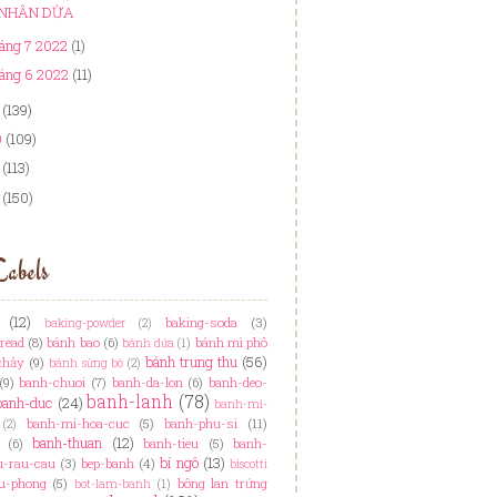
NHÂN DỪA
áng 7 2022
(1)
áng 6 2022
(11)
(139)
0
(109)
(113)
(150)
abels
(12)
baking-soda
(3)
baking-powder
(2)
read
(8)
bánh bao
(6)
bánh mì phô
bánh dứa
(1)
bánh trung thu
(56)
chảy
(9)
bánh sừng bò
(2)
(9)
banh-chuoi
(7)
banh-da-lon
(6)
banh-deo-
banh-lanh
(78)
banh-duc
(24)
banh-mi-
banh-mi-hoa-cuc
(5)
banh-phu-si
(11)
(2)
banh-thuan
(12)
(6)
banh-tieu
(5)
banh-
bí ngô
(13)
u-rau-cau
(3)
bep-banh
(4)
biscotti
u-phong
(5)
bông lan trứng
bot-lam-banh
(1)