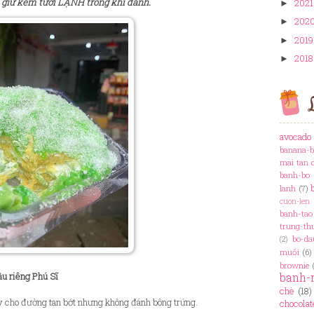
n giữ kem tươi LẠNH trong khi đánh.
2021
►
202
►
2019
►
2018
►
L
avocado
banana-b
mai tan 
banh-bo
lanh
(7)
cuon-len
banh-tao
trung-th
bo-da
(2)
muối
(6)
brownie
ầu riêng Phú Sĩ
banh-
chè
(18)
y cho đường tan bớt nhưng không đánh bông trứng.
chocolat