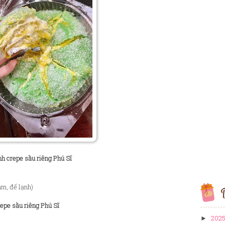
h crepe sầu riêng Phú Sĩ
m, để lạnh)
B
epe sầu riêng Phú Sĩ
202
►