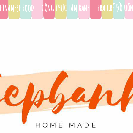
ETNAMESE FOOD
CÔNG THỨC LÀM BÁNH
PHA CHẾ ĐỒ UỐ
DỤNG CỤ