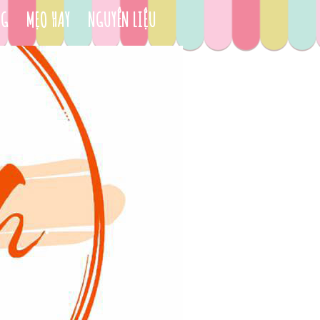
NG
MẸO HAY
NGUYÊN LIỆU