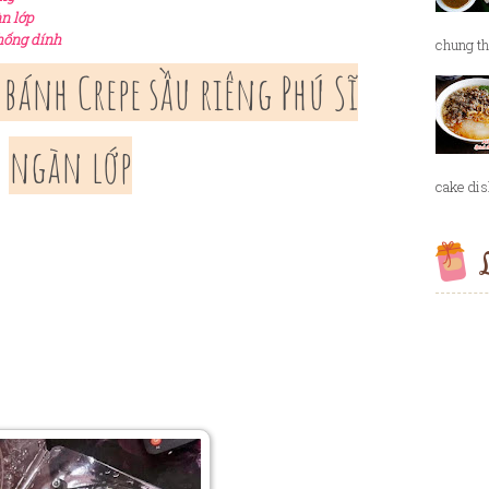
n lớp
hống dính
chung th
bánh Crepe sầu riêng Phú Sĩ
ngàn lớp
cake dish
L