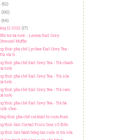
4
(52)
3
(192)
2
(66)
áng 12 2022
(17)
ffin trà bá tước - Lemon Earl Grey
Streusel Muffin
ng thức pha chế Lychee Earl Grey Tea -
Trà vải b...
ng thức pha chế Earl Grey Tea - Trà chanh
bá tước
ng thức pha chế Earl Grey Tea - Trà sữa
bá tước ...
ng thức pha chế Earl Grey Tea - Trà cam
bá tước
ng thức pha chế Earl Grey Tea - Trà bá
tước choc...
công thức pha chế cocktail từ rượu Rum
ng thức làm Coctail Pisco Sour cổ điển
ng thức làm bánh bông lan cuộn vị trà sữa