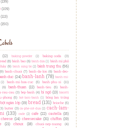
(139)
0
(109)
(113)
(150)
abels
(12)
baking-soda
(3)
baking-powder
(2)
read
(8)
bánh bao
(6)
bánh mì phô
bánh dứa
(1)
bánh trung thu
(56)
chảy
(9)
bánh sừng bò
(2)
(9)
banh-chuoi
(7)
banh-da-lon
(6)
banh-deo-
banh-lanh
(78)
banh-duc
(24)
banh-mi-
banh-mi-hoa-cuc
(5)
banh-phu-si
(11)
(2)
banh-thuan
(12)
(6)
banh-tieu
(5)
banh-
bí ngô
(13)
u-rau-cau
(3)
bep-banh
(4)
biscotti
u-phong
(5)
bông lan trứng
bot-lam-banh
(1)
bread
(131)
bột ngàn lớp
(19)
brioche
(5)
cach-lam-
(3)
butter
(3)
ca-phe-cot-dua
(2)
mi
(133)
cafe
(22)
castella
(15)
cade
(2)
cheese
(14)
cheesecake
(31)
chiffon
(19)
e
(21)
choux
(18)
chuoi-nep-nuong
(4)