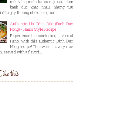
mỗi vùng miền lại có một cách làm
bánh đúc khác nhau, nhưng tựu
ì đều gây thương nhớ cho người ...
Authentic Hot Bánh Đúc (Bánh Đúc
Nóng) - Hanoi Style Recipe
Experience the comforting flavors of
Hanoi with this authentic Bánh Đúc
Nóng recipe! This warm, savory rice
, served with a flavorf...
ike this