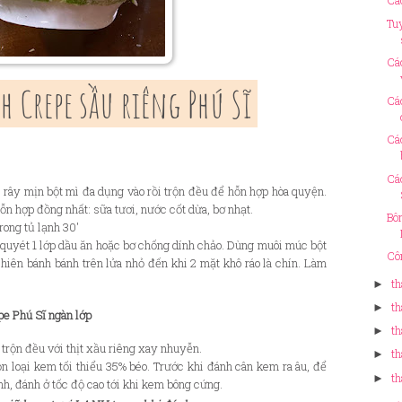
Cá
Tu
Cá
h Crepe sầu riêng Phú Sĩ
Cá
Cá
Cá
 rây mịn bột mì đa dụng vào rồi trộn đều để hỗn hợp hòa quyện.
ỗn hợp đồng nhất: sữa tươi, nước cốt dừa, bơ nhạt.
Bô
rong tủ lạnh 30'
 quyét 1 lớp dầu ăn hoặc bơ chống dính chảo. Dùng muôi múc bột
Cô
hiên bánh bánh trên lửa nhỏ đến khi 2 mặt khô ráo là chín. Làm
th
►
th
►
pe Phú Sĩ ngàn lớp
th
►
 trộn đều với thịt xầu riêng xay nhuyễn.
th
►
 loại kem tối thiểu 35% béo. Trước khi đánh cân kem ra âu, để
th
►
nh, đánh ở tốc độ cao tới khi kem bông cứng.