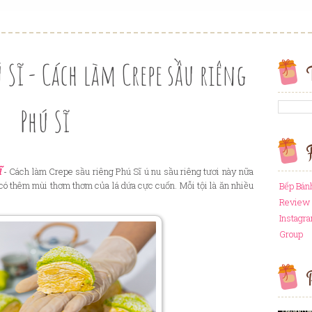
 Sĩ - Cách làm Crepe sầu riêng
Phú Sĩ
F
ĩ
- Cách làm Crepe sầu riêng Phú Sĩ ú nu sầu riêng tươi này nữa
 có thêm mùi thơm thơm của lá dứa cực cuốn. Mỗi tội là ăn nhiều
Bếp Bán
Review 
Instagr
Group
P