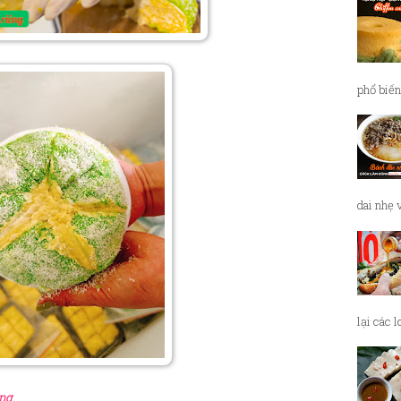
phổ biến
dai nhẹ 
lại các 
êng