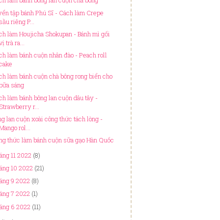
ch làm bánh bông lan cuộn chà bông
yển tập bánh Phú Sĩ - Cách làm Crepe
sầu riêng P...
ch làm Houjicha Shokupan - Bánh mì gối
vị trà ra...
ch làm bánh cuộn nhân đào - Peach roll
cake
ch làm bánh cuộn chà bông rong biển cho
bữa sáng
ch làm bánh bông lan cuộn dâu tây -
Strawberry r...
ng lan cuộn xoài công thức tách lòng -
Mango rol...
ng thức làm bánh cuộn sữa gạo Hàn Quốc
áng 11 2022
(8)
áng 10 2022
(21)
áng 9 2022
(8)
áng 7 2022
(1)
áng 6 2022
(11)