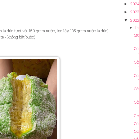
202
►
202
►
202
▼
th
▼
 lá dứa tươi với 150 gram nước, lọc lấy 135 gram nước lá dứa)
Mu
ste - không bắt buộc)
Cô
Cô
Cô
Cô
Cô
7 
Cô
Cô