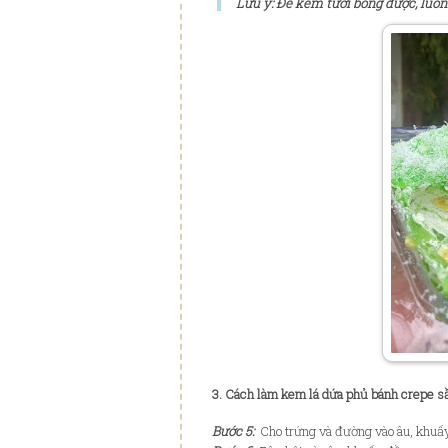
Lưu ý: Để kem tươi bông được, luô
3. Cách làm kem lá dứa phủ bánh crepe s
Bước 5:
Cho trứng và đường vào âu, khuấ