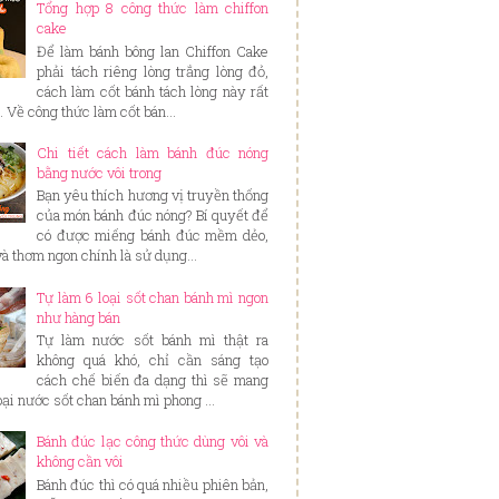
Tổng hợp 8 công thức làm chiffon
cake
Để làm bánh bông lan Chiffon Cake
phải tách riêng lòng trắng lòng đỏ,
cách làm cốt bánh tách lòng này rất
. Về công thức làm cốt bán...
Chi tiết cách làm bánh đúc nóng
bằng nước vôi trong
Bạn yêu thích hương vị truyền thống
của món bánh đúc nóng? Bí quyết để
có được miếng bánh đúc mềm dẻo,
và thơm ngon chính là sử dụng...
Tự làm 6 loại sốt chan bánh mì ngon
như hàng bán
Tự làm nước sốt bánh mì thật ra
không quá khó, chỉ cần sáng tạo
cách chế biến đa dạng thì sẽ mang
loại nước sốt chan bánh mì phong ...
Bánh đúc lạc công thức dùng vôi và
không cần vôi
Bánh đúc thì có quá nhiều phiên bản,