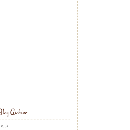
log Archive
5
(56)