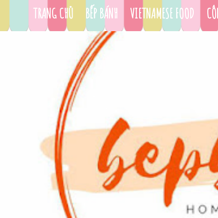
TRANG CHỦ
BẾP BÁNH
VIETNAMESE FOOD
CÔ