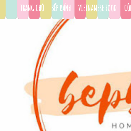
TRANG CHỦ
BẾP BÁNH
VIETNAMESE FOOD
CÔ