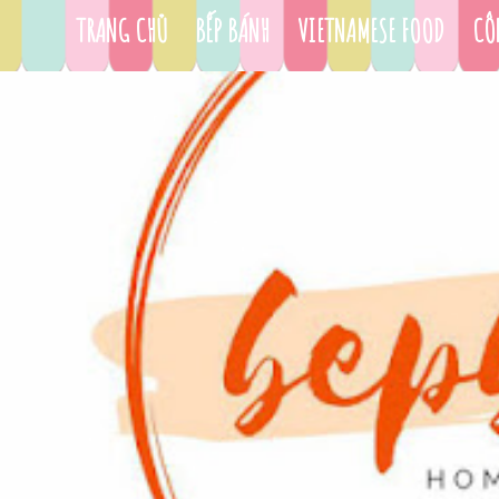
TRANG CHỦ
BẾP BÁNH
VIETNAMESE FOOD
CÔ