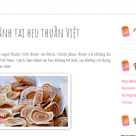
ánh tai heo thuần Việt
 ngọt thuần Việt được ưa thích, chinh phục được cả những du
iệt Nam. Cách làm bánh tai heo không hề khó, lại không sử dụng
F
ợc nhá!
Bếp Bán
Review 
Instagr
Group
P