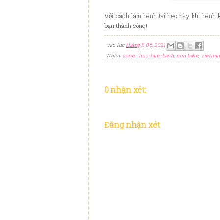
Với cách làm bánh tai heo này khi bánh 
bạn thành công!
vào lúc
tháng 8 06, 2021
Nhãn:
cong-thuc-lam-banh
,
non bake
,
vietna
0 nhận xét:
Đăng nhận xét