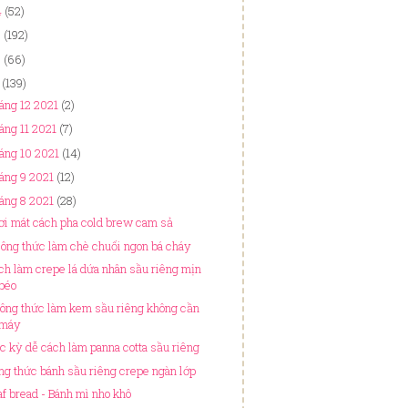
4
(52)
3
(192)
2
(66)
(139)
áng 12 2021
(2)
áng 11 2021
(7)
áng 10 2021
(14)
áng 9 2021
(12)
áng 8 2021
(28)
ơi mát cách pha cold brew cam sả
công thức làm chè chuối ngon bá cháy
ch làm crepe lá dứa nhân sầu riêng mịn
béo
công thức làm kem sầu riêng không cần
máy
c kỳ dễ cách làm panna cotta sầu riêng
ng thức bánh sầu riêng crepe ngàn lớp
af bread - Bánh mì nho khô