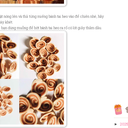
̣t nóng lên và thả từng miếng bánh tai heo vào để chiên nhé, hãy
áy khét.
ì bạn dùng muỗng để bớt bánh tai heo ra rổ có lót giấy thấm dầu.
B
202
►