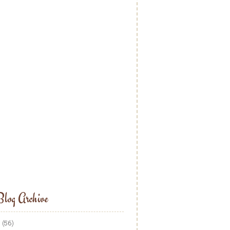
log Archive
5
(56)