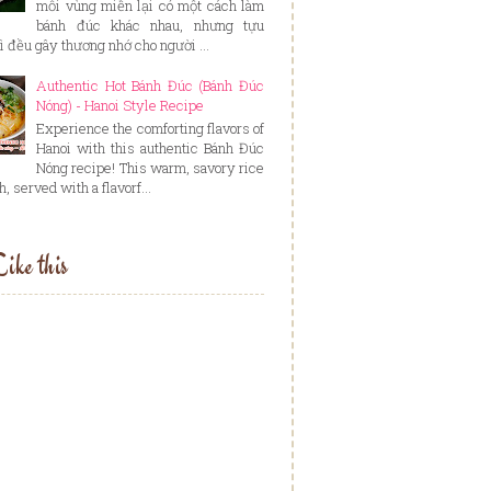
mỗi vùng miền lại có một cách làm
bánh đúc khác nhau, nhưng tựu
ì đều gây thương nhớ cho người ...
Authentic Hot Bánh Đúc (Bánh Đúc
Nóng) - Hanoi Style Recipe
Experience the comforting flavors of
Hanoi with this authentic Bánh Đúc
Nóng recipe! This warm, savory rice
, served with a flavorf...
ike this