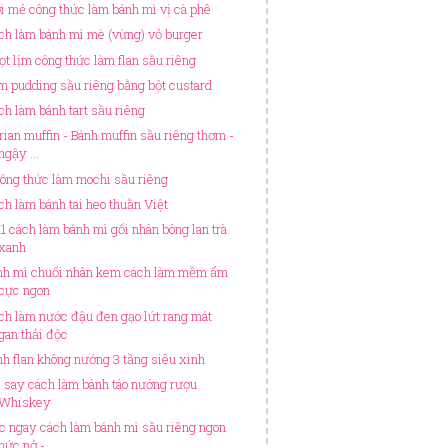
i mẻ công thức làm bánh mì vị cà phê
ch làm bánh mì mè (vừng) vỏ burger
ọt lịm công thức làm flan sầu riêng
m pudding sầu riêng bằng bột custard
ch làm bánh tart sầu riêng
rian muffin - Bánh muffin sầu riêng thơm -
ngậy ...
công thức làm mochi sầu riêng
ch làm bánh tai heo thuần Việt
n1 cách làm bánh mì gối nhân bông lan trà
xanh
nh mì chuối nhân kem cách làm mềm ẩm
cực ngon
ch làm nước đậu đen gạo lứt rang mát
gan thải độc
nh flan không nướng 3 tầng siêu xinh
 say cách làm bánh táo nướng rượu
Whiskey
c ngay cách làm bánh mì sầu riêng ngon
nức nở - ...