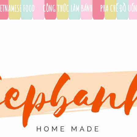
ETNAMESE FOOD
CÔNG THỨC LÀM BÁNH
PHA CHẾ ĐỒ UỐ
DỤNG CỤ