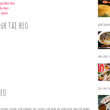
ng hàn the
da heo
 lạnh
nh tai heo
phổ biến
dai nhẹ 
heo
lại các 
̉ trứng, nước cốt chanh, bơ, nước cốt dừa và sữa tươi vào rồi nhào