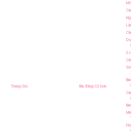
Mớ
Cá
Ng
Là
Cá
Du
2 
Cá
2i
Bá
Trang chủ
Bài đăng Cũ hơn
Cá
Bá
Mê
Họ