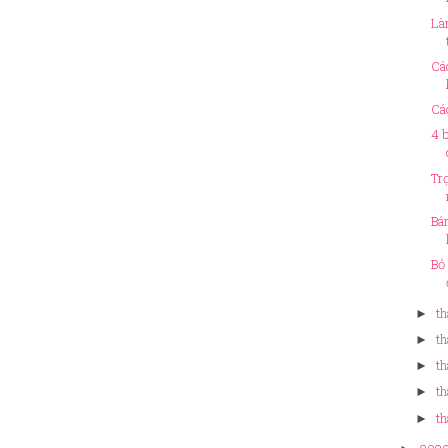
Là
Cá
Cá
4 
Tr
Bá
Bỏ
th
►
th
►
th
►
th
►
th
►