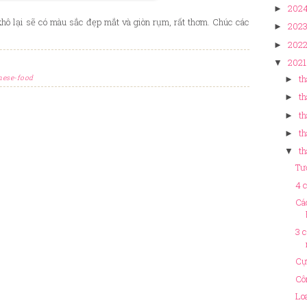
202
►
khô lại sẽ có màu sắc đẹp mắt và giòn rụm, rất thơm. Chúc các
202
►
202
►
2021
▼
th
mese-food
►
th
►
th
►
th
►
th
▼
Tư
4 
Cá
3 
Cự
Cô
Lo