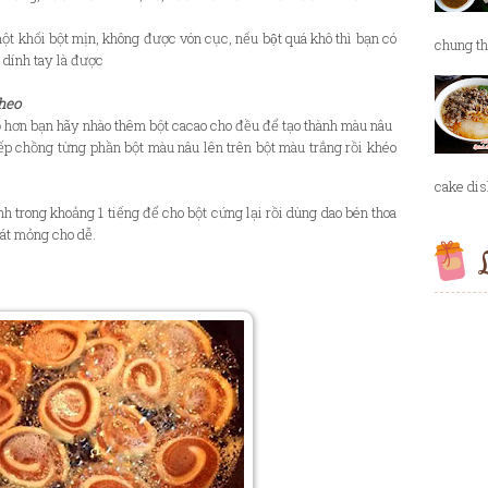
t khối bột mịn, không được vón cục, nếu bột quá khô thì bạn có
chung th
 dính tay là được
 heo
nhỏ hơn bạn hãy nhào thêm bột cacao cho đều để tạo thành màu nâu
p chồng từng phần bột màu nâu lên trên bột màu trắng rồi khéo
cake dish
nh trong khoảng 1 tiếng để cho bột cứng lại rồi dùng dao bén thoa
át mỏng cho dễ.
L