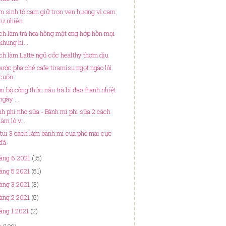
m sinh tố cam giữ trọn vẹn hương vị cam
tự nhiên
ch làm trà hoa hồng mật ong hớp hồn mọi
khung hì...
ch làm Latte ngũ cốc healthy thơm dịu
bước pha chế cafe tiramisu ngọt ngào lôi
cuốn
ọn bộ công thức nấu trà bí đao thanh nhiệt
ngày ...
nh phi nho sữa - Bánh mì phi sữa 2 cách
làm lò v...
 túi 3 cách làm bánh mì cua phô mai cực
đã
áng 6 2021
(15)
áng 5 2021
(51)
áng 3 2021
(3)
áng 2 2021
(5)
áng 1 2021
(2)