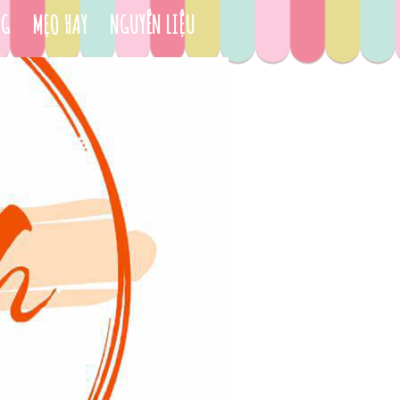
NG
MẸO HAY
NGUYÊN LIỆU