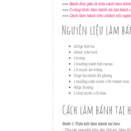
>>>
Bánh đúc gân lá dứa cách làm khô
>>>
3 công thức làm bánh da lợn bánh 
>>>
Cách làm bánh tiêu nhâm nhi ngày
Nguyên liệu làm bá
160gr bột mì
40ml sữa tươi
1 trứng
1 muỗng canh bột cacao
1 ít muối ăn trắng
20gr bơ nhiệt độ phòng
1 muỗng cafe nước cốt chanh tươi
45gr đường
1 chút nước cốt dừa
Cách làm bánh tai 
Bước 1: Trộn bột làm bánh tai heo
- Cho các nguyên liệu vào: bột mì, lòng đo