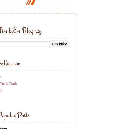
Tìm kiếm Blog này
ollow me
h
Trà & Bánh
am
opular Posts