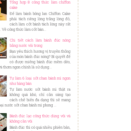
Tổng hợp 8 công thức làm chiffon
cake
Để làm bánh bông lan Chiffon Cake
phải tách riêng lòng trắng lòng đỏ,
cách làm cốt bánh tách lòng này rất
. Về công thức làm cốt bán...
Chi tiết cách làm bánh đúc nóng
bằng nước vôi trong
Bạn yêu thích hương vị truyền thống
của món bánh đúc nóng? Bí quyết để
có được miếng bánh đúc mềm dẻo,
và thơm ngon chính là sử dụng...
Tự làm 6 loại sốt chan bánh mì ngon
như hàng bán
Tự làm nước sốt bánh mì thật ra
không quá khó, chỉ cần sáng tạo
cách chế biến đa dạng thì sẽ mang
loại nước sốt chan bánh mì phong ...
Bánh đúc lạc công thức dùng vôi và
không cần vôi
Bánh đúc thì có quá nhiều phiên bản,