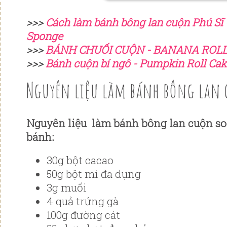
>>>
Cách làm bánh bông lan cuộn Phú Sĩ 
Sponge
>>>
BÁNH CHUỐI CUỘN - BANANA ROL
>>>
Bánh cuộn bí ngô - Pumpkin Roll Cak
Nguyên liệu làm bánh bông lan 
Nguyên liệu làm bánh bông lan cuộn so
bánh:
30g bột cacao
50g bột mì đa dụng
3g muối
4 quả trứng gà
100g đường cát