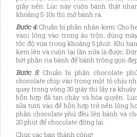
giấy nến. Lúc này cuộn bánh thật nha
khoảng 5-10s thì mở bánh ra.
Bước 4️:
Chuẩn bị phần nhân kem: Cho h
vani lỏng vào trong âu trộn, dùng má
tốc độ vừa trong khoảng 5 phút. Khi bá
kem lên và cuộn lại lần nữa là được. Đ
bớt phần rìa bánh để bánh trông gọn đẹ
Bước 5️:
Chuẩn bị phần chocolate phủ
chocolate chip vào trong một tô chịu nhi
quay trong vòng 30 giây thì lấy ra khuấ
hỗn hợp đã tan chảy và hòa quyện. Lú
sữa tươi vào để hỗn hợp trở nên lỏng h
phần chocolate phủ đều lên bánh và cho
20 phút để chocolate đông lại.
Chúc các bạn thành công!