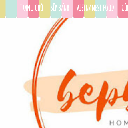
TRANG CHỦ
BẾP BÁNH
VIETNAMESE FOOD
CÔ