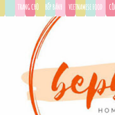
TRANG CHỦ
BẾP BÁNH
VIETNAMESE FOOD
CÔ