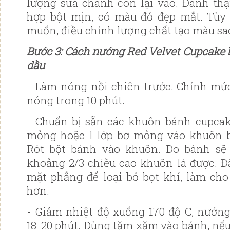
lượng sữa chanh còn lại vào. Đánh th
hợp bột mịn, có màu đỏ đẹp mắt. Tù
muốn, điều chỉnh lượng chất tạo màu sa
Bước 3: Cách nướng Red Velvet Cupcake 
dầu
- Làm nóng nồi chiên trước. Chỉnh mức
nóng trong 10 phút.
- Chuẩn bị sẵn các khuôn bánh cupcak
mỏng hoặc 1 lớp bơ mỏng vào khuôn 
Rót bột bánh vào khuôn. Do bánh sẽ
khoảng 2/3 chiều cao khuôn là được. 
mặt phẳng để loại bỏ bọt khí, làm ch
hơn.
- Giảm nhiệt độ xuống 170 độ C, nướn
18-20 phút. Dùng tăm xăm vào bánh, nế