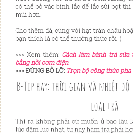
có thể bỏ vào bình lắc để lắc sủi bọt th
mùi hơn.
Cho thêm đá, cùng với hạt trân châu ho
bạn thích là có thể thưởng thức rồi ;)
>>> Xem thêm:
Cách làm bánh trà sữa 
bằng nồi cơm điện
>>> ĐỪNG BỎ LỠ:
Trọn bộ công thức pha 
B-Tip hay: thời gian và nhiệt đ
loại trà
Thì ra không phải cứ muốn ủ bao lâu là
lúc đậm lúc nhạt, từ nay hãm trà phải h