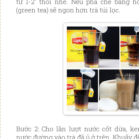
từ 1-2' thôi nhé. Nếu pha chế bằng h
(green tea) sẽ ngon hơn trà túi lọc.
Bước 2: Cho lần lượt nước cốt dừa, k
nước đường vào trà đã ủ ở trên. Khuấy 