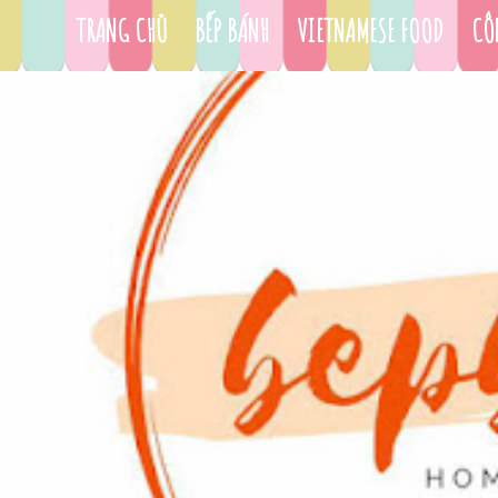
TRANG CHỦ
BẾP BÁNH
VIETNAMESE FOOD
CÔ