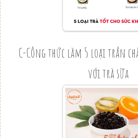
C-Công thức làm 5 loại trân c
với trà sữa