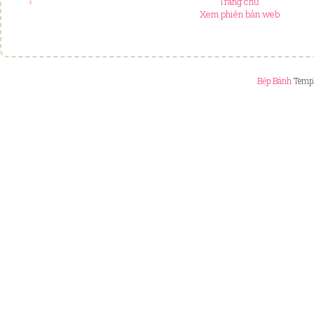
‹
Trang chủ
Xem phiên bản web
Bếp Bánh
Templ