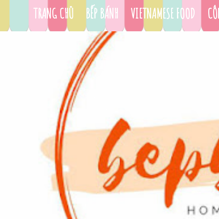
TRANG CHỦ
BẾP BÁNH
VIETNAMESE FOOD
CÔ