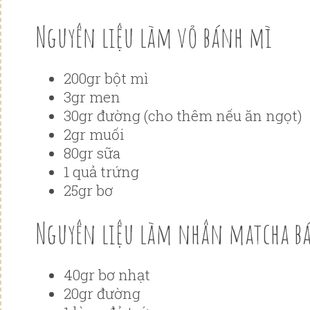
Nguyên liệu làm vỏ bánh mì
200gr bột mì
3gr men
30gr đường (cho thêm nếu ăn ngọt)
2gr muối
80gr sữa
1 quả trứng
25gr bơ
Nguyên liệu làm nhân matcha b
40gr bơ nhạt
20gr đường