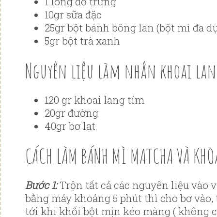
1 lòng đỏ trứng
10gr sữa đặc
25gr bột bánh bông lan (bột mì đa d
5gr bột trà xanh
Nguyên liệu làm nhân khoai la
120 gr khoai lang tím
20gr đường
40gr bơ lạt
CÁCH LÀM BÁNH MÌ MATCHA VÀ KHO
Bước 1️:
Trộn tất cả các nguyên liệu vào v
bằng máy khoảng 5 phút thì cho bơ vào, 
tới khi khối bột mịn kéo màng ( không