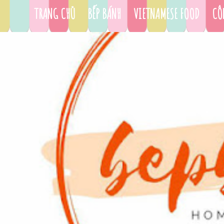
TRANG CHỦ
BẾP BÁNH
VIETNAMESE FOOD
CÔ