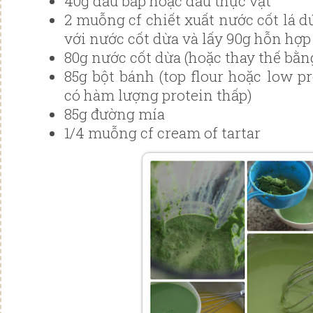
40g dầu bắp hoặc dầu thực vật
2 muỗng cf chiết xuất nước cốt lá dứ
với nước cốt dừa và lấy 90g hỗn hợp
80g nước cốt dừa (hoặc thay thế bằng
85g bột bánh (top flour hoặc low pro
có hàm lượng protein thấp)
85g đường mía
1/4 muỗng cf cream of tartar