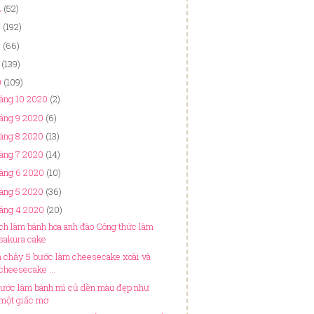
4
(52)
3
(192)
2
(66)
(139)
0
(109)
áng 10 2020
(2)
áng 9 2020
(6)
áng 8 2020
(13)
áng 7 2020
(14)
háng 6 2020
(10)
áng 5 2020
(36)
háng 4 2020
(20)
ch làm bánh hoa anh đào Công thức làm
sakura cake
n chảy 5 bước làm cheesecake xoài và
cheesecake ...
bước làm bánh mì củ dền màu đẹp như
một giấc mơ