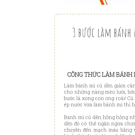
3 bước làm bánh
CÔNG THỨC LÀM BÁNH M
Làm bánh mì củ dền giảm cân,
cho những nàng mèo lười, bởi
bước là xong con ong roài! Củ 
ép nước vừa làm bánh mì thì h
Bánh mì củ dền hồng hồng nhì
dền đỏ có thể ngăn ngừa chứng
chuyền đến mạch máu bằng vi