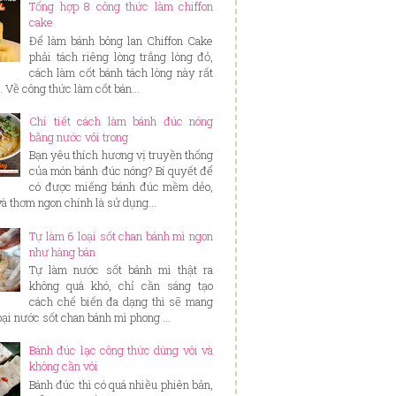
Tổng hợp 8 công thức làm chiffon
cake
Để làm bánh bông lan Chiffon Cake
phải tách riêng lòng trắng lòng đỏ,
cách làm cốt bánh tách lòng này rất
. Về công thức làm cốt bán...
Chi tiết cách làm bánh đúc nóng
bằng nước vôi trong
Bạn yêu thích hương vị truyền thống
của món bánh đúc nóng? Bí quyết để
có được miếng bánh đúc mềm dẻo,
và thơm ngon chính là sử dụng...
Tự làm 6 loại sốt chan bánh mì ngon
như hàng bán
Tự làm nước sốt bánh mì thật ra
không quá khó, chỉ cần sáng tạo
cách chế biến đa dạng thì sẽ mang
loại nước sốt chan bánh mì phong ...
Bánh đúc lạc công thức dùng vôi và
không cần vôi
Bánh đúc thì có quá nhiều phiên bản,