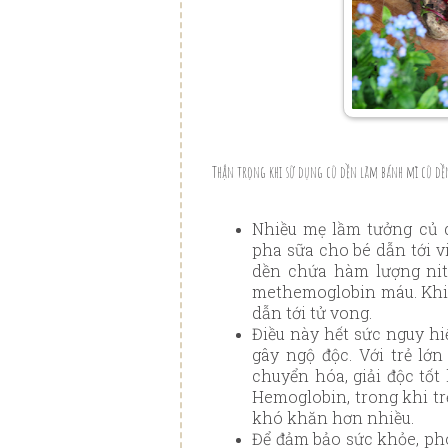
Thận trọng khi sử dụng củ dền làm bánh mì củ dề
Nhiều mẹ lầm tưởng củ 
pha sữa cho bé dẫn tới v
dền chứa hàm lượng nit
methemoglobin máu. Khi ấ
dẫn tới tử vong.
Điều này hết sức nguy hiể
gây ngộ độc. Với trẻ lớn
chuyển hóa, giải độc tốt
Hemoglobin, trong khi trẻ
khó khăn hơn nhiều.
Để đảm bảo sức khỏe, ph