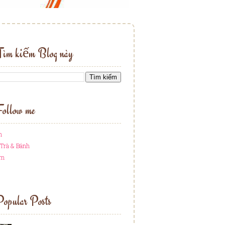
Tìm kiếm Blog này
ollow me
h
Trà & Bánh
am
opular Posts