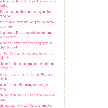
cách làm bánh mì đen kiểu Nga đậm đà bổ
dưỡng
 làm 6 loại sốt chan bánh mì ngon như
hàng bán
yển chọn 4 công thức làm pate gan ngon
cách làm ...
công thức tự làm cream cheese tự làm
kem cheese ...
m bánh su kem nhân sầu riêng ngon bá
cháy bọ chét
ch bạn 7 công thức làm mứt ăn bánh mì
tại nhà
ch làm bánh mousse trà xanh mè đen mè
trắng 3 tầ...
m bánh mì phô mai bơ tỏi công thức giảm
béo ít đ...
m bánh mì sốt dầu trứng chà bông ăn
sáng
ch làm bánh Souffle siêu nhanh siêu đơn
giản
ch làm thức uống từ đậu nành làm sữa