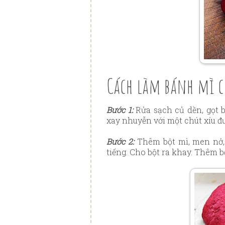
Cách làm bánh mì 
Bước 1:
Rửa sạch củ dền, gọt 
xay nhuyễn với một chút xíu đườ
Bước 2:
Thêm bột mì, men nở, 
tiếng. Cho bột ra khay. Thêm b