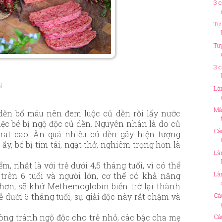
3 
Tự
Tu
3 
n
Là
Má
dền bổ máu nên đem luộc củ dền rồi lấy nước
iệc bé bị ngộ độc củ dền. Nguyên nhân là do củ
Cá
rat cao. Ăn quá nhiều củ dền gây hiện tượng
y, bé bị tím tái, ngạt thở, nghiêm trọng hơn là
Là
m, nhất là với trẻ dưới 4,5 tháng tuổi, vì có thể
Là
 trên 6 tuổi và người lớn, cơ thể có khả năng
 hơn, sẽ khử Methemoglobin biến trở lại thành
Cá
 dưới 6 tháng tuổi, sự giải độc này rất chậm và
òng tránh ngộ độc cho trẻ nhỏ, các bậc cha mẹ
Cá