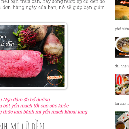
, nếu bạn thừa cân, hãy uống nước ép củ dền đỏ
c đơn hàng ngày của bạn, nó sẽ giúp bạn giảm
phổ biến
dai nhẹ 
ểu Nga đậm đà bổ dưỡng
lại các 
 bột yến mạch tốt cho sức khỏe
g thức làm bánh mì yến mạch khoai lang
nh mì củ dền