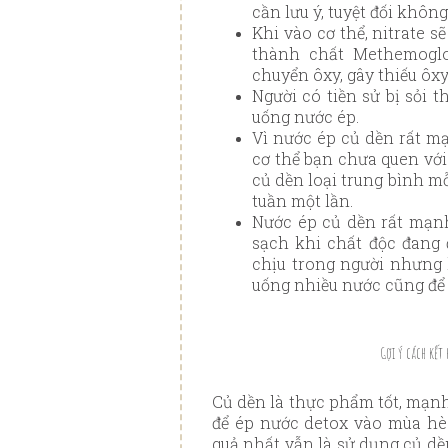
cần lưu ý, tuyệt đối khôn
Khi vào cơ thể, nitrate s
thành chất Methemoglob
chuyển ôxy, gây thiếu ôx
Người có tiền sử bị sỏi
uống nước ép.
Vì nước ép củ dền rất mạ
cơ thể bạn chưa quen với
củ dền loại trung bình mỗ
tuần một lần.
Nước ép củ dền rất mạnh
sạch khi chất độc đang 
chịu trong người nhưng k
uống nhiều nước cũng để b
Gợi ý cách kết
Củ dền là thực phẩm tốt, mạnh
để ép nước detox vào mùa hè
quả nhất vẫn là sử dụng củ d