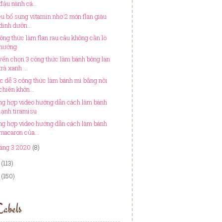
đậu nành cá...
êu bổ sung vitamin nhờ 2 món flan giàu
dinh dưỡn...
công thức làm flan rau câu không cần lò
nướng
yển chọn 3 công thức làm bánh bông lan
trà xanh ...
c dễ 3 công thức làm bánh mì bằng nồi
chiên khôn...
ng hợp video hướng dẫn cách làm bánh
lạnh tiramisu
ng hợp video hướng dẫn cách làm bánh
macaron của...
áng 3 2020
(8)
(113)
(150)
abels