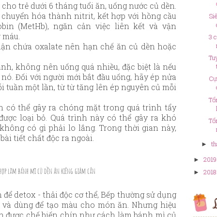
g cho trẻ dưới 6 tháng tuổi ăn, uống nước củ dền.
ẽ chuyển hóa thành nitrit, kết hợp với hồng cầu
Si
in (MetHb), ngăn cản việc liên kết và vận
y máu.
3 
 thận chứa oxalate nên hạn chế ăn củ dền hoặc
Tu
nh, không nên uống quá nhiều, đặc biệt là nếu
 nó. Đối với người mới bắt đầu uống, hãy ép nửa
Cự
i tuần một lần, từ từ tăng lên ép nguyên củ mỗi
Tổ
 có thể gây ra chóng mặt trong quá trình tẩy
được loại bỏ. Quá trình này có thể gây ra khó
Tổ
hông có gì phải lo lắng. Trong thời gian này,
ài tiết chất độc ra ngoài.
th
►
2019
►
 hợp làm bánh mì củ dền ăn kiêng giảm cân
2018
►
 để detox - thải độc cơ thể, Bếp thường sử dụng
L
 và dùng để tạo màu cho món ăn. Nhưng hiệu
ền được chế biến chín như cách làm bánh mì củ