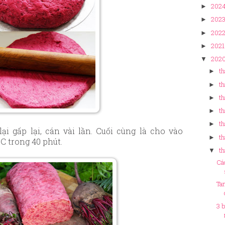
202
►
202
►
202
►
2021
►
202
▼
th
►
th
►
th
►
th
►
t
►
ại gấp lại, cán vài lần. Cuối cùng là cho vào
th
►
C trong 40 phút.
t
▼
Cá
Ta
3 