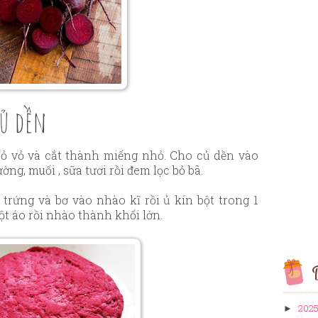
củ dền
bỏ vỏ và cắt thành miếng nhỏ. Cho củ dền vào
ng, muối , sữa tươi rồi đem lọc bỏ bã.
trứng và bơ vào nhào kĩ rồi ủ kín bột trong 1
ột áo rồi nhào thành khối lớn.
B
202
►