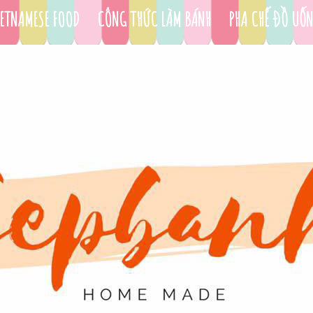
ETNAMESE FOOD
CÔNG THỨC LÀM BÁNH
PHA CHẾ ĐỒ UỐ
DỤNG CỤ