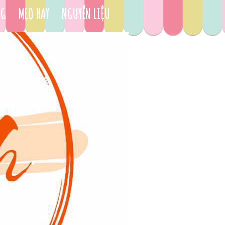
NG
MẸO HAY
NGUYÊN LIỆU