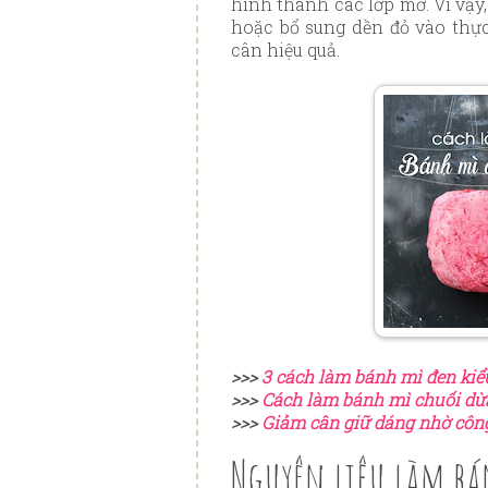
hình thành các lớp mỡ. Vì vậy
hoặc bổ sung dền đỏ vào thự
cân hiệu quả.
>>>
3 cách làm bánh mì đen ki
>>>
Cách làm bánh mì chuối dừa
>>>
Giảm cân giữ dáng nhờ côn
Nguyên liệu làm bá