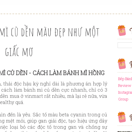
 mì củ dền màu đẹp như một
giấc mơ
F
Ì CỦ DỀN - CÁCH LÀM BÁNH MÌ HỒNG
Bếp Bán
 thải độc hậu kỳ nghỉ dài là phương án hợp lý
Review 
 cách làm bánh mì củ dền cực nhanh, chỉ có 3
Instagr
dền mua ở vinmart rất nhiều, mà lại rẻ nữa, vừa
Group
ealthy quá.
n đến là yêu. Sắc tố màu beta cyanin trong củ
P
 mệt mỏi, giúp gan giải độc, tạo hiệu ứng dây
ệc loại bỏ các độc tố trong gan và chống sự