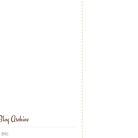
log Archive
5
(56)