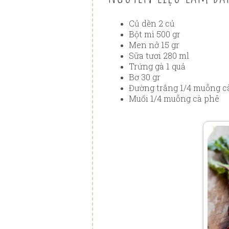
Củ dền 2 củ
Bột mì 500 gr
Men nở 15 gr
Sữa tươi 280 ml
Trứng gà 1 quả
Bơ 30 gr
Đường trắng 1/4 muỗng c
Muối 1/4 muỗng cà phê