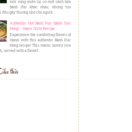
mỗi vùng miền lại có một cách làm
bánh đúc khác nhau, nhưng tựu
ì đều gây thương nhớ cho người ...
Authentic Hot Bánh Đúc (Bánh Đúc
Nóng) - Hanoi Style Recipe
Experience the comforting flavors of
Hanoi with this authentic Bánh Đúc
Nóng recipe! This warm, savory rice
, served with a flavorf...
ike this