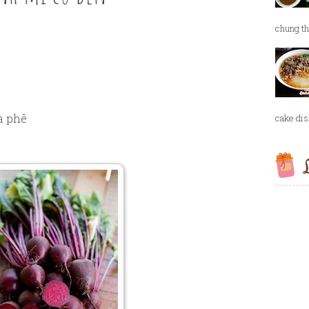
chung th
à phê
cake dish
L