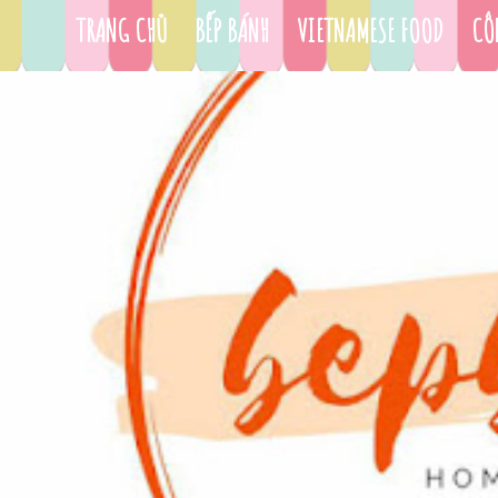
TRANG CHỦ
BẾP BÁNH
VIETNAMESE FOOD
CÔ