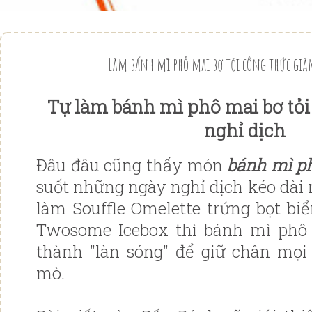
Làm bánh mì phô mai bơ tỏi công thức giả
Tự làm bánh mì phô mai bơ tỏi
nghỉ dịch
Đâu đâu cũng thấy món
bánh mì ph
suốt những ngày nghỉ dịch kéo dài 
làm Souffle Omelette trứng bọt biể
Twosome Icebox thì bánh mì phô 
thành "làn sóng" để giữ chân mọ
mò.