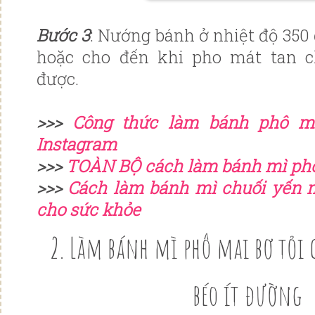
Bước 3
: Nướng bánh ở nhiệt độ 350 
hoặc cho đến khi pho mát tan c
được.
>>>
Công thức làm bánh phô ma
Instagram
>>>
TOÀN BỘ cách làm bánh mì phô
>>>
Cách làm bánh mì chuối yến 
cho sức khỏe
2. Làm bánh mì phô mai bơ tỏi
béo ít đường