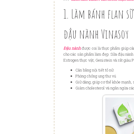
1. Làm bánh flan s
đậu nành Vinasoy
Đậu nành
được coi là thực phẩm giúp cân
cho các sản phẩm làm đẹp. Sữa đậu nành 
Estrogen thực vật, Genistein và rất giàu P
Cân bằng nội tiết tố nữ
Phòng chống ung thư vú
Giữ dáng, giúp cơ thể khỏe mạnh, 
Giảm cholesterol và ngăn ngừa cá