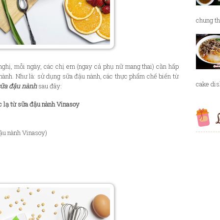
chung th
nghị, mỗi ngày, các chị em (ngay cả phụ nữ mang thai) cần hấp
 nành. Như là: sử dụng sữa đậu nành, các thực phẩm chế biến từ
cake dish
sữa đậu nành
sau đây:
c lạ từ sữa đậu nành Vinasoy
L
ậu nành Vinasoy)