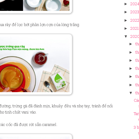
202
►
202
►
202
►
qua rây để lọc bớt phần lợn cợn của lòng trắng.
2021
►
202
▼
th
►
th
►
th
►
th
►
t
►
th
►
t
▼
Cá
đường, trứng gà đã đánh mịn, khuấy đều và nhẹ tay, tránh để nổi
o tinh chất vani vào.
Ta
các cốc đã được rót sẵn caramel.
3 