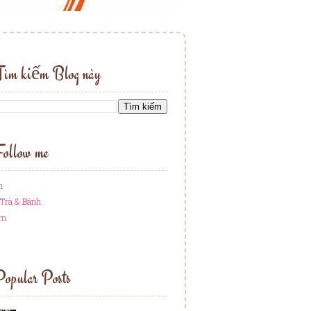
Tìm kiếm Blog này
ollow me
h
Trà & Bánh
am
opular Posts