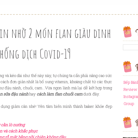
min nhờ 2 món flan giàu dinh
hống dịch Covid-19
F
g và kéo dài như thế này này, tự chúng ta cẩn phải nâng cao sức
 cách đơn giản nhất là bổ sung
vitamin, khoáng chất
từ các thực
Bếp Bán
ư đậu nành, chuối, cam...
Vừa ngon lành mà lại dễ kết hợp trong
Review 
an sữa đậu nành
hay
cách làm flan chuối cam
dưới đây.
Instagr
Group
c dụng giảm cân nhé! Yên tâm biến mình thành baker khỏe đẹp
P
 cần lò nướng
an và cách khắc phục
g rỗ mặt bằng nồi chiên không dầu