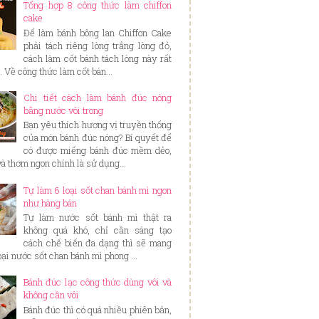
Tổng hợp 8 công thức làm chiffon
cake
Để làm bánh bông lan Chiffon Cake
phải tách riêng lòng trắng lòng đỏ,
cách làm cốt bánh tách lòng này rất
. Về công thức làm cốt bán...
Chi tiết cách làm bánh đúc nóng
bằng nước vôi trong
Bạn yêu thích hương vị truyền thống
của món bánh đúc nóng? Bí quyết để
có được miếng bánh đúc mềm dẻo,
và thơm ngon chính là sử dụng...
Tự làm 6 loại sốt chan bánh mì ngon
như hàng bán
Tự làm nước sốt bánh mì thật ra
không quá khó, chỉ cần sáng tạo
cách chế biến đa dạng thì sẽ mang
loại nước sốt chan bánh mì phong ...
Bánh đúc lạc công thức dùng vôi và
không cần vôi
Bánh đúc thì có quá nhiều phiên bản,