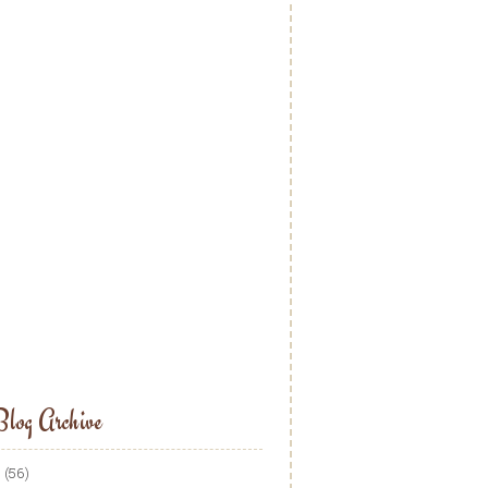
log Archive
5
(56)