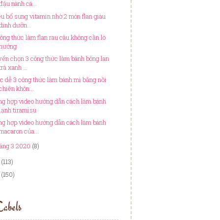
đậu nành cá...
êu bổ sung vitamin nhờ 2 món flan giàu
dinh dưỡn...
công thức làm flan rau câu không cần lò
nướng
yển chọn 3 công thức làm bánh bông lan
trà xanh ...
c dễ 3 công thức làm bánh mì bằng nồi
chiên khôn...
ng hợp video hướng dẫn cách làm bánh
lạnh tiramisu
ng hợp video hướng dẫn cách làm bánh
macaron của...
áng 3 2020
(8)
(113)
(150)
abels