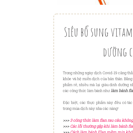
Siêu bổ sung vita
dưỡng c
Trong những ngày dịch Covid-19 căng thẳn
khỏe và hệ miễn dịch của bản thân. Bằng
phẩm rẻ, nhiều mà lại giàu dinh dưỡng nh
các công thức làm bánh như
làm bánh fl
Đặc biệt, các thực phẩm này đều có tá
trong mùa dịch này nha các nàng!
>>>
3 công thức làm flan rau câu không
>>>
Các lỗi thường gặp khi làm bánh fl
>>>
Cách làm bánh Flan mềm mịn khôn