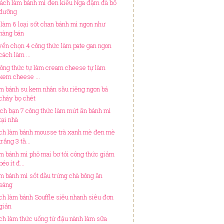
cách làm bánh mì đen kiểu Nga đậm đà bổ
dưỡng
 làm 6 loại sốt chan bánh mì ngon như
hàng bán
yển chọn 4 công thức làm pate gan ngon
cách làm ...
công thức tự làm cream cheese tự làm
kem cheese ...
m bánh su kem nhân sầu riêng ngon bá
cháy bọ chét
ch bạn 7 công thức làm mứt ăn bánh mì
tại nhà
ch làm bánh mousse trà xanh mè đen mè
trắng 3 tầ...
m bánh mì phô mai bơ tỏi công thức giảm
béo ít đ...
m bánh mì sốt dầu trứng chà bông ăn
sáng
ch làm bánh Souffle siêu nhanh siêu đơn
giản
ch làm thức uống từ đậu nành làm sữa