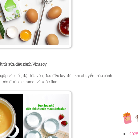
át từ sữa đậu nành Vinasoy
ập vào nổi, đặt lửa vừa, đảo đều tay đến khi chuyển màu cánh
 nước đường caramel vào cốc flan.
B
202
►