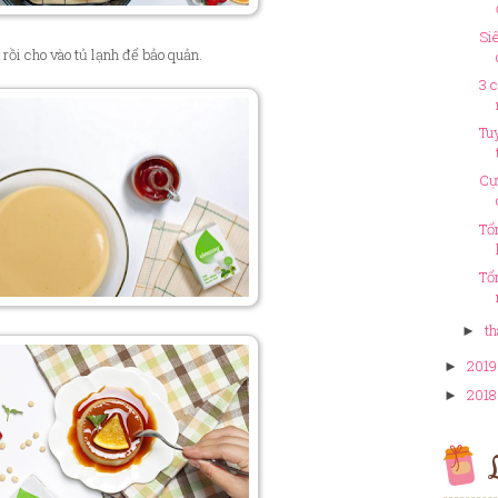
Si
rồi cho vào tủ lạnh để bảo quản.
3 
Tu
Cự
Tổ
Tổ
th
►
2019
►
2018
►
L