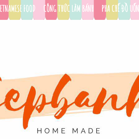
ETNAMESE FOOD
CÔNG THỨC LÀM BÁNH
PHA CHẾ ĐỒ UỐ
DỤNG CỤ