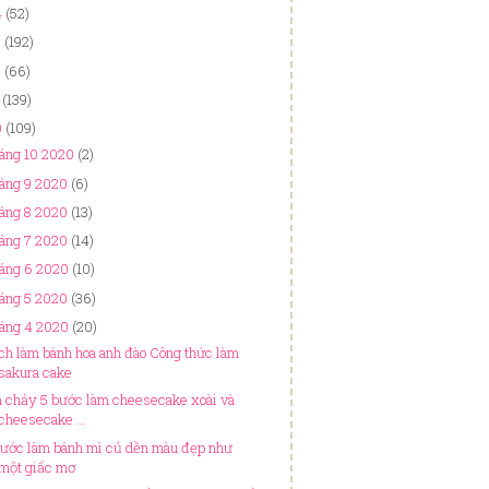
4
(52)
3
(192)
2
(66)
(139)
0
(109)
áng 10 2020
(2)
áng 9 2020
(6)
áng 8 2020
(13)
áng 7 2020
(14)
háng 6 2020
(10)
áng 5 2020
(36)
háng 4 2020
(20)
ch làm bánh hoa anh đào Công thức làm
sakura cake
n chảy 5 bước làm cheesecake xoài và
cheesecake ...
bước làm bánh mì củ dền màu đẹp như
một giấc mơ