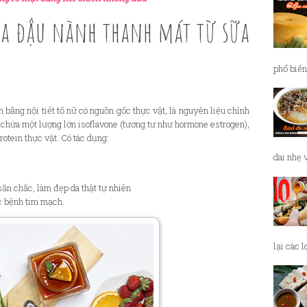
ữa đậu nành thanh mát từ sữa
phổ biến
 bằng nội tiết tố nữ có nguồn gốc thực vật, là nguyên liệu chính
chứa một lượng lớn isoflavone (tương tư như hormone estrogen),
rotein thực vật. Có tác dụng:
dai nhẹ 
săn chắc, làm đẹp da thật tự nhiên
c bệnh tim mạch.
lại các 