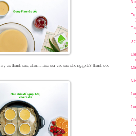
3 
Tự
Tu
3 
Là
hay có thành cao, châm nước sôi vào sao cho ngập 1/3 thành cốc.
Má
Cá
Là
Là
Cá
Cá