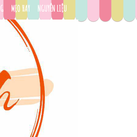
NG
MẸO HAY
NGUYÊN LIỆU