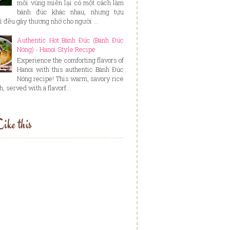
mỗi vùng miền lại có một cách làm
bánh đúc khác nhau, nhưng tựu
ì đều gây thương nhớ cho người ...
Authentic Hot Bánh Đúc (Bánh Đúc
Nóng) - Hanoi Style Recipe
Experience the comforting flavors of
Hanoi with this authentic Bánh Đúc
Nóng recipe! This warm, savory rice
, served with a flavorf...
ike this