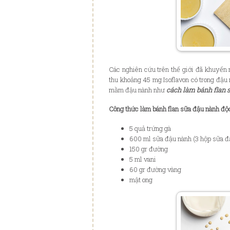
Các nghiên cứu trên thế giới đã khuyến 
thu khoảng 45 mg Isoflavon có trong đậu
mầm đậu nành như
cách làm bánh flan 
Công thức làm bánh flan sữa đậu nành độ
5 quả trứng gà
600 ml sữa đậu nành (3 hộp sữa đ
150 gr đường
5 ml vani
60 gr đường vàng
mật ong