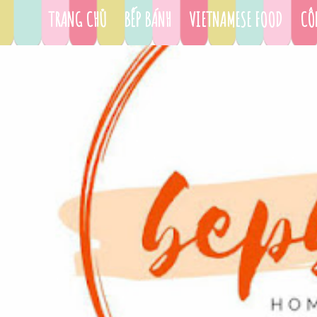
TRANG CHỦ
BẾP BÁNH
VIETNAMESE FOOD
CÔ