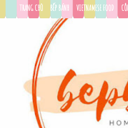
TRANG CHỦ
BẾP BÁNH
VIETNAMESE FOOD
CÔ