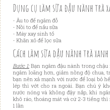
Dụng cụ làm sữa đậu nành trà 
- Âu to để ngâm đỗ
- Nồi to để nấu sữa
- Máy xay sinh tố
- Khăn xô để lọc sữa
Cách làm sữa đậu nành trà xanh
Bước 1:
Bạn ngâm đậu nành trong chậu 
ngâm loãng hơn, giảm nồng độ chua, t
bạn nên xả mạnh với nước để loại bỏ hế
lép thì vớt cho ra ngoài. Bạn chú ý 
nước nóng và không đậy nắp, khi ngâ
khô ráo, thoáng mát và cứ 2-3 tiếng th
1 lần