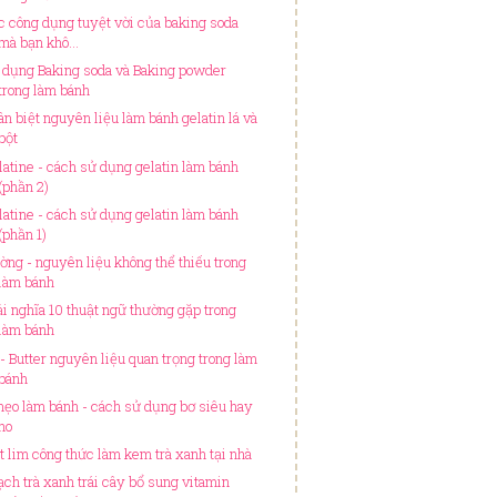
c công dụng tuyệt vời của baking soda
mà bạn khô...
 dụng Baking soda và Baking powder
trong làm bánh
ân biệt nguyên liệu làm bánh gelatin lá và
bột
latine - cách sử dụng gelatin làm bánh
(phần 2)
latine - cách sử dụng gelatin làm bánh
(phần 1)
ờng - nguyên liệu không thể thiếu trong
làm bánh
ải nghĩa 10 thuật ngữ thường gặp trong
làm bánh
 - Butter nguyên liệu quan trọng trong làm
bánh
mẹo làm bánh - cách sử dụng bơ siêu hay
ho
t lim công thức làm kem trà xanh tại nhà
ạch trà xanh trái cây bổ sung vitamin