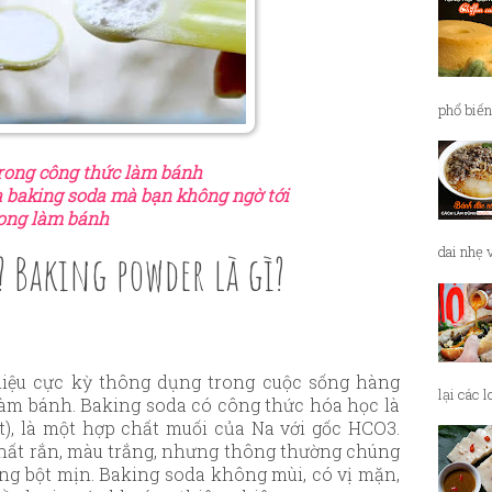
phổ biến
trong công thức làm bánh
a baking soda mà bạn không ngờ tới
rong làm bánh
dai nhẹ 
ì? Baking powder là gì?
iệu cực kỳ thông dụng trong cuộc sống hàng
lại các 
làm bánh. Baking soda có công thức hóa học là
), là một hợp chất muối của Na với gốc HCO3.
chất rắn, màu trắng, nhưng thông thường chúng
ạng bột mịn. Baking soda không mùi, có vị mặn,