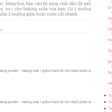
. Đồng thời, bạn cần bổ sung chất dẫn (là axit
Eo
m .v.v..) cho baking soda của bạn. Cứ 1 muỗng
thêm 2 muỗng giấm hoặc nước cốt chanh.
Cá
Cô
ieu
Fr
Th
Mớ
aking powder = baking soda + giấm/chanh thì liệu thành phẩm ra
Ta
Cá
th
►
aking powder = baking soda + giấm/chanh thì liệu thành phẩm ra
th
►
th
►