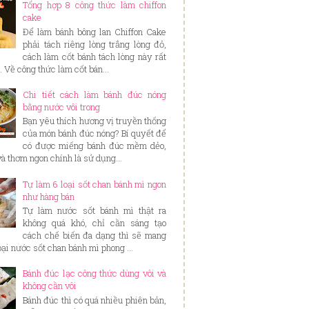
Tổng hợp 8 công thức làm chiffon
cake
Để làm bánh bông lan Chiffon Cake
phải tách riêng lòng trắng lòng đỏ,
cách làm cốt bánh tách lòng này rất
. Về công thức làm cốt bán...
Chi tiết cách làm bánh đúc nóng
bằng nước vôi trong
Bạn yêu thích hương vị truyền thống
của món bánh đúc nóng? Bí quyết để
có được miếng bánh đúc mềm dẻo,
và thơm ngon chính là sử dụng...
Tự làm 6 loại sốt chan bánh mì ngon
như hàng bán
Tự làm nước sốt bánh mì thật ra
không quá khó, chỉ cần sáng tạo
cách chế biến đa dạng thì sẽ mang
loại nước sốt chan bánh mì phong ...
Bánh đúc lạc công thức dùng vôi và
không cần vôi
Bánh đúc thì có quá nhiều phiên bản,