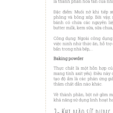
là thành phần hòa tan của nh
Đặc điểm: Muối nở khi tiếp x
phồng và bông xốp. Bởi vậy,
bánh có chứa các nguyên liệ
butter milk, kem sữa, sữa chua
Công dụng: Ngoài công dụng 
việc ninh nhừ thức ăn, hỗ trợ 
bẩn trong nhà bếp,....
Baking powder
Thực chất là một hỗn hợp của
mang tính axit yếu). Điều này 
tạo độ ẩm là các phản ứng gi
thâm chất dẫn nào khác.
Về thành phần, bột nở gồm m
khả năng sử dụng linh hoạt hơ
2- Khi nào sử dụng