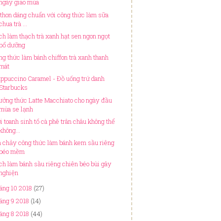
ngày giao mùa
 thon dáng chuẩn với công thức làm sữa
chua trà ...
ch làm thạch trà xanh hạt sen ngon ngọt
bổ dưỡng
ng thức làm bánh chiffon trà xanh thanh
mát
appuccino Caramel - Đồ uống trứ danh
Starbucks
ưởng thức Latte Macchiato cho ngày đầu
mùa se lạnh
i toanh sinh tố cà phê trân châu không thể
không...
n chảy công thức làm bánh kem sầu riêng
béo mềm
ch làm bánh sầu riêng chiên béo bùi gây
nghiện
áng 10 2018
(27)
áng 9 2018
(14)
áng 8 2018
(44)