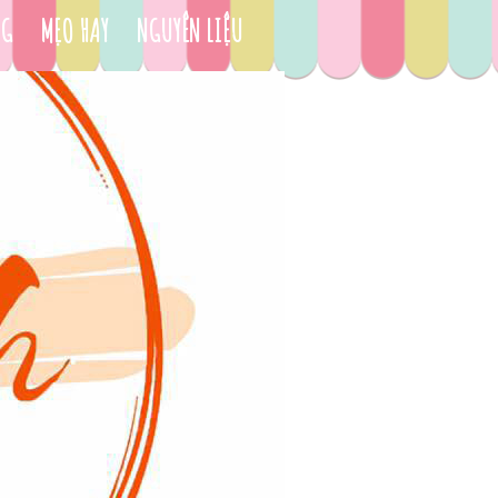
NG
MẸO HAY
NGUYÊN LIỆU