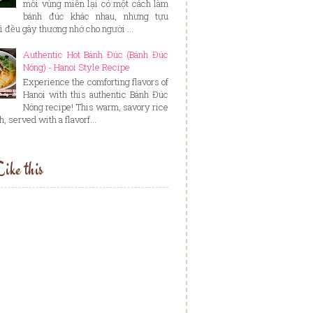
mỗi vùng miền lại có một cách làm
bánh đúc khác nhau, nhưng tựu
ì đều gây thương nhớ cho người ...
Authentic Hot Bánh Đúc (Bánh Đúc
Nóng) - Hanoi Style Recipe
Experience the comforting flavors of
Hanoi with this authentic Bánh Đúc
Nóng recipe! This warm, savory rice
, served with a flavorf...
ike this