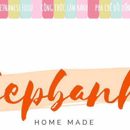
ETNAMESE FOOD
CÔNG THỨC LÀM BÁNH
PHA CHẾ ĐỒ UỐ
DỤNG CỤ