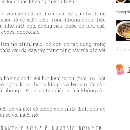
iều loại nước khoáng thiên nhiên
chung th
úc với các chất có tính acid sẽ giúp bánh nở
 muối nở sẽ xuất hiện trong những công thức
u như mật ong, đường nâu, nước ép hoa quả,
, cocoa, chocolate.
làm nở bánh, muối nở còn có tác dụng trong
chữa đau dạ dày, tẩy trắng răng, tẩy rửa các vết
cake dish
L
 baking soda với bột kem tartar (một loại bột
có nghĩa là, với bột baking powder, bạn chỉ cần
ải phóng CO2 sẽ lập tức diễn ra mà không cần
uối nở và một số lượng acid nhất định nên có
n so với muối nở.
 baking soda & baking powder