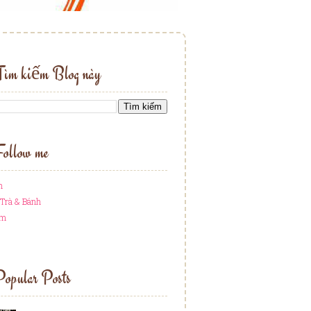
Tìm kiếm Blog này
ollow me
h
Trà & Bánh
am
opular Posts