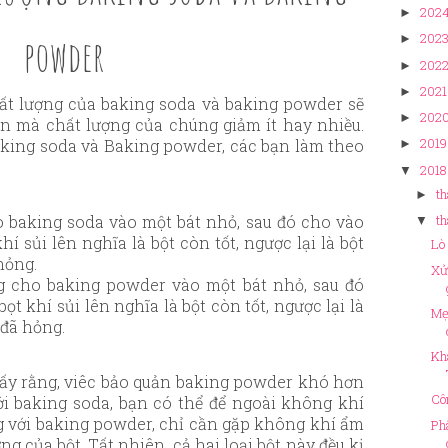
202
►
powder
202
►
202
►
2021
►
hất lượng của baking soda và baking powder sẽ
202
►
n mà chất lượng của chúng giảm ít hay nhiều.
2019
aking soda và Baking powder, các bạn làm theo
►
2018
▼
th
►
o baking soda vào một bát nhỏ, sau đó cho vào
th
▼
hí sủi lên nghĩa là bột còn tốt, ngược lại là bột
Lò
hỏng.
Xử
g cho baking powder vào một bát nhỏ, sau đó
ọt khí sủi lên nghĩa là bột còn tốt, ngược lại là
Mẹ
đã hỏng.
Kh
ấy rằng, viêc bảo quản baking powder khó hơn
Cô
ới baking soda, bạn có thể để ngoài không khí
g với baking powder, chỉ cần gặp không khí ẩm
Ph
ng của bột. Tất nhiên, cả hai loại bột này đều kị