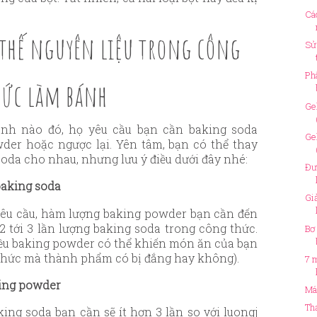
Cá
 thế nguyên liệu trong công
Sử
Ph
hức làm bánh
Ge
nh nào đó, họ yêu cầu bạn cần baking soda
Ge
der hoặc ngược lại. Yên tâm, bạn có thể thay
oda cho nhau, nhưng lưu ý điều dưới đây nhé:
Đư
baking soda
Gi
yêu cầu, hàm lượng baking powder bạn cần đến
2 tới 3 lần lượng baking soda trong công thức.
Bơ
iều baking powder có thể khiến món ăn của bạn
 thức mà thành phẩm có bị đắng hay không).
7 
king powder
Má
Th
ing soda bạn cần sẽ ít hơn 3 lần so với luongj