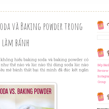
oda và Baking powder trong
làm bánh
F
không hiểu baking soda và baking powder có
 như thế nào và lúc nào thì dùng soda lúc nào
Bếp Bán
ều mẻ bánh thất bại thì mình đã đúc kết ngắn
Review 
Instagr
Group
P