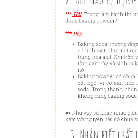
***
Hỏi
:
Trong làm bánh thì kh
dụng baking powder?
***
Đáp
:
Baking soda thường được
có tính axit như: mật ong
trung hòa axit. Khi trộn 
tính axit này và sinh ra 
nở.
Baking powder có chứa 1/
bột ngô. Vì có axit nên
soda. Trong thành phần
không dùng baking soda
=>
Như vậy sự khác nhau giữa 
kèm với nguyên liệu có chứa a
3- Nhận biết chất