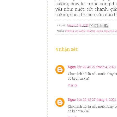
baking powder trong công thức
yếu như: nước cốt chanh, giấ
baking soda thì bạn cần cho 
vào lúc
tháng 11 18, 2018
Nhãn:
baking-powder
,
baking-soda
,
nguyen-l
4 nhận xét:
Ngọc
lúc 22:42 27 tháng 4, 2021
Cho mình hỏi là nếu muốn thay b
có bị chua k ạ?
Trả lời
Ngọc
lúc 22:42 27 tháng 4, 2021
Cho mình hỏi là nếu muốn thay b
có bị chua k ạ?