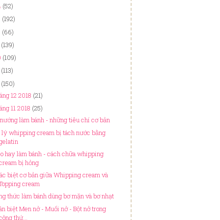
4
(52)
3
(192)
2
(66)
(139)
0
(109)
(113)
(150)
áng 12 2018
(21)
áng 11 2018
(25)
 nướng làm bánh - những tiêu chí cơ bản
 lý whipping cream bị tách nước bằng
gelatin
o hay làm bánh - cách chữa whipping
cream bị hỏng
ác biệt cơ bản giữa Whipping cream và
Topping cream
ng thức làm bánh dùng bơ mặn và bơ nhạt
ân biệt Men nở - Muối nở - Bột nở trong
công thứ...