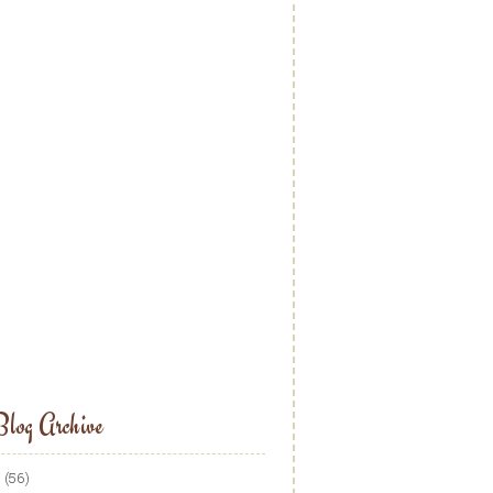
log Archive
5
(56)