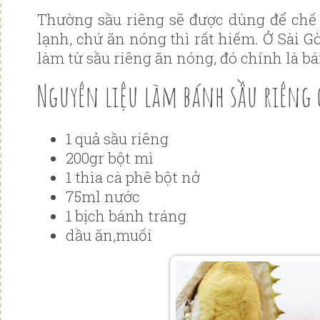
Thường sầu riêng sẽ được dùng để ch
lạnh, chứ ăn nóng thì rất hiếm. Ở Sài 
làm từ sầu riêng ăn nóng, đó chính là bá
Nguyên liệu làm bánh sầu riêng 
1 quả sầu riêng
200gr bột mì
1 thìa cà phê bột nở
75ml nước
1 bịch bánh tráng
dầu ăn,muối