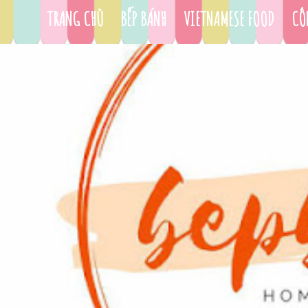
TRANG CHỦ
BẾP BÁNH
VIETNAMESE FOOD
CÔ