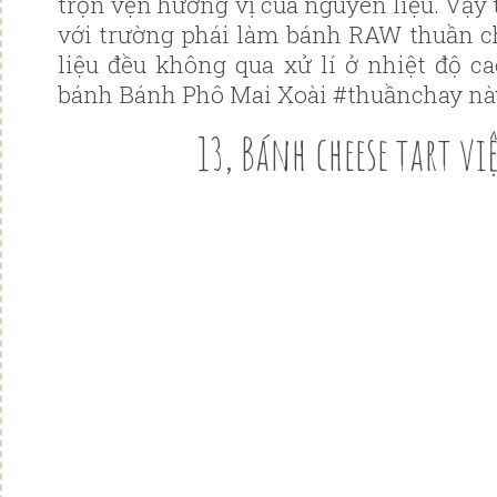
trọn vẹn hương vị của nguyên liệu. Vậy
với trường phái làm bánh RAW thuần c
liệu đều không qua xử lí ở nhiệt độ 
bánh Bánh Phô Mai Xoài #thuầnchay này
13, Bánh cheese tart vi