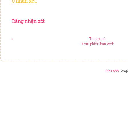
0 nhận xét:
Đăng nhận xét
‹
Trang chủ
Xem phiên bản web
Bếp Bánh
Templ