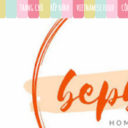
TRANG CHỦ
BẾP BÁNH
VIETNAMESE FOOD
CÔ