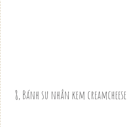
8, Bánh su nhân kem creamcheese