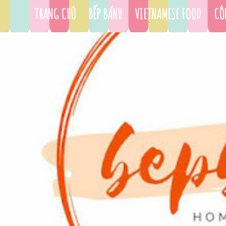
TRANG CHỦ
BẾP BÁNH
VIETNAMESE FOOD
CÔ