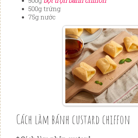
500g
bột trộn bánh chiffon
500g trứng
75g nước
Cách làm bánh custard chiffon