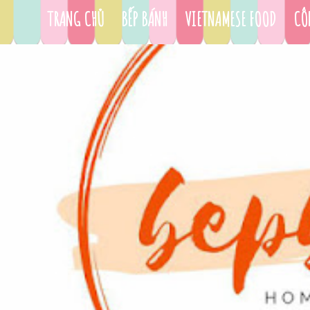
TRANG CHỦ
BẾP BÁNH
VIETNAMESE FOOD
CÔ